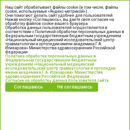
Наш сайт обрабатывает файлы cookie (в том числе, файлы
cookie, используемые «Яндекс-метрикой»).
Они помогают делать сайт удобнее для пользователей.
Нажав кнопку «Соглашаюсь», вы даете свое согласие на
обработку файлов cookie вашего браузера.
Обработка данных пользователей осуществляется в
соответствии с Политикой обработки персональных данных в
Федеральным государственным бюджетным учреждением
«Национальный медицинский исследовательский центр
травматологии и ортопедии имени академика Г.А.
ЦЕНТР ИЛИЗАРОВА
Илизарова» Министерства здравоохранения Российской
Федерации.
Политика обработки персональных данных в
Федеральное государственное бюджетное учреждение
Федеральном государственном бюджетным
«Национальный медицинский исследовательский центр
учреждением «Национальный медицинский
исследовательский центр травматологии и ортопедии
травматологии и ортопедии имени академика Г.А. Илизарова»
имени академика Г.А. Илизарова» Министерства
Министерства здравоохранения Российской Федерации
здравоохранения Российской Федерации
Согласие на обработку данных пользователя сайта
Соглашаюсь
Не соглашаюсь
Информация о медицинских услугах и запись на прием:
Контакт-центр: +7 (3522) 44-35-03
Пн-Пт с 6.00 до 15.00 по московскому времени.
Запись на прием для жителей Кургана и Курганской обл.
по тел: 122 или (3522) 25-03-03, poliklinika45.ru или Госуслуги