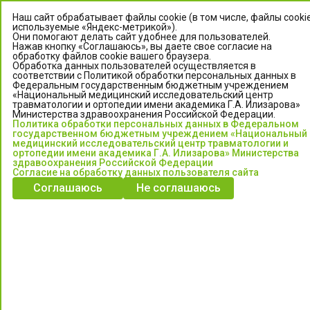
Наш сайт обрабатывает файлы cookie (в том числе, файлы cookie
используемые «Яндекс-метрикой»).
Они помогают делать сайт удобнее для пользователей.
Нажав кнопку «Соглашаюсь», вы даете свое согласие на
обработку файлов cookie вашего браузера.
Обработка данных пользователей осуществляется в
соответствии с Политикой обработки персональных данных в
Федеральным государственным бюджетным учреждением
«Национальный медицинский исследовательский центр
травматологии и ортопедии имени академика Г.А. Илизарова»
ЦЕНТР ИЛИЗАРОВА
Министерства здравоохранения Российской Федерации.
Политика обработки персональных данных в Федеральном
государственном бюджетным учреждением «Национальный
Федеральное государственное бюджетное учреждение
медицинский исследовательский центр травматологии и
«Национальный медицинский исследовательский центр
ортопедии имени академика Г.А. Илизарова» Министерства
здравоохранения Российской Федерации
травматологии и ортопедии имени академика Г.А. Илизарова»
Согласие на обработку данных пользователя сайта
Министерства здравоохранения Российской Федерации
Соглашаюсь
Не соглашаюсь
Информация о медицинских услугах и запись на прием:
Контакт-центр: +7 (3522) 44-35-03
Пн-Пт с 6.00 до 15.00 по московскому времени.
Запись на прием для жителей Кургана и Курганской обл.
по тел: 122 или (3522) 25-03-03, poliklinika45.ru или Госуслуги