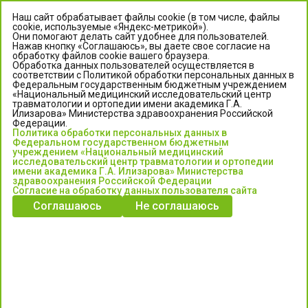
Наш сайт обрабатывает файлы cookie (в том числе, файлы
cookie, используемые «Яндекс-метрикой»).
Они помогают делать сайт удобнее для пользователей.
Нажав кнопку «Соглашаюсь», вы даете свое согласие на
обработку файлов cookie вашего браузера.
Обработка данных пользователей осуществляется в
соответствии с Политикой обработки персональных данных в
Федеральным государственным бюджетным учреждением
«Национальный медицинский исследовательский центр
травматологии и ортопедии имени академика Г.А.
ЦЕНТР ИЛИЗАРОВА
Илизарова» Министерства здравоохранения Российской
Федерации.
Политика обработки персональных данных в
Федеральное государственное бюджетное учреждение
Федеральном государственном бюджетным
«Национальный медицинский исследовательский центр
учреждением «Национальный медицинский
исследовательский центр травматологии и ортопедии
травматологии и ортопедии имени академика Г.А. Илизарова»
имени академика Г.А. Илизарова» Министерства
Министерства здравоохранения Российской Федерации
здравоохранения Российской Федерации
Согласие на обработку данных пользователя сайта
Соглашаюсь
Не соглашаюсь
Информация о медицинских услугах и запись на прием:
Контакт-центр: +7 (3522) 44-35-03
Пн-Пт с 6.00 до 15.00 по московскому времени.
Запись на прием для жителей Кургана и Курганской обл.
по тел: 122 или (3522) 25-03-03, poliklinika45.ru или Госуслуги