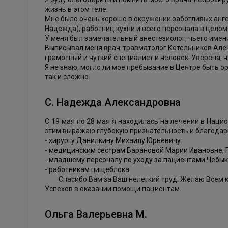
жизнь в этом теле.
Мне было очень хорошо в окружении заботливых ангел
Надежда), работниц кухни и всего персонала в целом
У меня был замечательный анестезиолог, чьего имени
Выписывал меня врач-травматолог Котельников Алексан
грамотный и чуткий специалист и человек. Уверена, ч
Я не знаю, могло ли мое пребывание в Центре быть ор
так и сложно.
С. Надежда Александровна
С 19 мая по 28 мая я находилась на лечении в Наци
этим выражаю глубокую признательность и благодарн
- хирургу Данилкину Михаилу Юрьевичу.
- медицинским сестрам Барановой Марии Ивановне, 
- младшему персоналу по уходу за пациентами Чебы
- работникам пищеблока.
Спасибо Вам за Ваш нелегкий труд. Желаю Всем креп
Успехов в оказании помощи пациентам.
Ольга Валерьевна М.