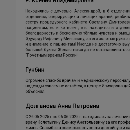
Р. Ксения Владимировна
Находились с дочерью, Александрой, в 6 отделен
отделения, оперирующих и лечащих врачей, реабил
сестру процедурного кабинета Светлану Дмитриевн
пациентам, но и ко всем , кто находится в отдел
благодарность и бесконечно тёплые чувства и эмоц
Эдуарду Рифовичу Мингазову, за его золотые руки, за
и внимание к пациентам! Иногда не достаточно выу
большой буквы! Желаю никогда не останавливаться 
"Почётным врачом России!
Гунбин
Огромное спасибо врачам и медицинскому персоналу 
надежды совсем не остаётся, в центре Илизарова де
объяснял.
Долганова Анна Петровна
С 26.05.2025 г по 06.06.2025 г. находилась на лечен
врачу Колотыгину Денису Анатольевичу за его профе
жизнь. Спасибо за возможность вести достойную и 