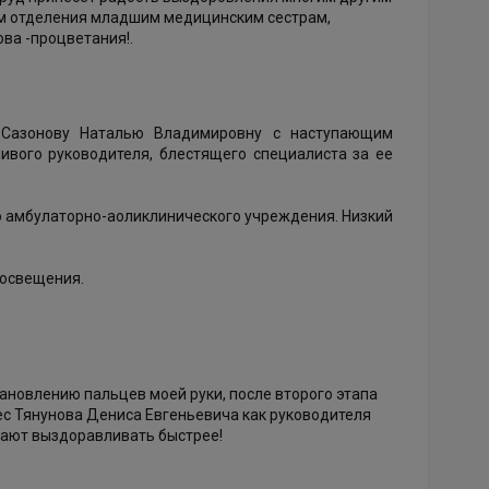
ам отделения младшим медицинским сестрам,
ова -процветания!.
ю Сазонову Наталью Владимировну с наступающим
ивого руководителя, блестящего специалиста за ее
о амбулаторно-аоликлинического учреждения. Низкий
росвещения.
новлению пальцев моей руки, после второго этапа
ес Тянунова Дениса Евгеньевича как руководителя
гают выздоравливать быстрее!