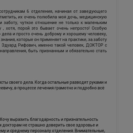
сотрудникам 6 отделения, начиная от заведующего
тметить, их очень полюбила моя дочь, медицинскую
и заботу, чуткое отношение не только к маленьким
 , хотя, порой это бывает очень непросто! Особую
 дела и просто очень доброму и хорошему человеку,
 знания, которые он применяет на практике, за заботу
я! Эдуард Рифович, именно такой человек, ДОКТОР с
 направления, быть признанным и обязательно стать
сты своего дела. Когда остальные разводят руками и
евичу, в процессе лечения грамотно и подробно всё
). Хочу выразить благодарность и признательность
м докторам не страшно доверить свое здоровье и
ему и среднему персоналу отделения. Внимательные,