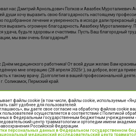
овал нас Дмитрий Арнольдович Попков и Авазбек Муроталиевич А
всей души хочу выразить свою благодарность настоящему професси
о подобранное лечение и уверенность в исходе дали прекрасный 
очется выразить огромную благодарность Авазбеку Муроталиевичу.
я удача, будьте здоровы и счастливы. Пусть Ваш благородный труд
ации, мы вам очень благодарны!!!
Днём медицинского работника! От всей души желаю Вам красивых 
дённую мне операцию (28 апреля 2025г.), за доброе, всегда прив
сть к такому врачу. Долголетия в вашей профессиональной деятел
 г. Соликамск, Пермский край.
ывает файлы cookie (в том числе, файлы cookie, используемые «Ян
ать сайт удобнее для пользователей.
е травмоортопедическое отделение№2 .Желаю крепкого здоровья
глашаюсь», вы даете свое согласие на обработку файлов cookie ва
 пользователей осуществляется в соответствии с Политикой обра
е голова светлая Врач от Бога.
нных в Федеральным государственным бюджетным учреждением
едовательский центр травматологии и ортопедии имени академика
равоохранения Российской Федерации.
отки персональных данных в Федеральном государственном б
циональный медицинский исследовательский центр травматол