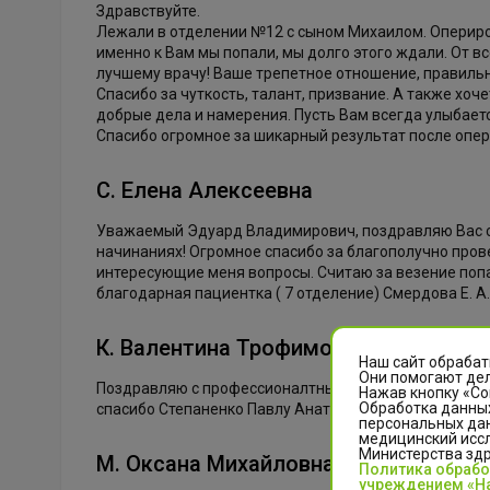
Здравствуйте.
Лежали в отделении №12 с сыном Михаилом. Оперир
именно к Вам мы попали, мы долго этого ждали. От 
лучшему врачу! Ваше трепетное отношение, правильн
Спасибо за чуткость, талант, призвание. А также х
добрые дела и намерения. Пусть Вам всегда улыбаетс
Спасибо огромное за шикарный результат после опер
С. Елена Алексеевна
Уважаемый Эдуард Владимирович, поздравляю Вас с 
начинаниях! Огромное спасибо за благополучно прове
интересующие меня вопросы. Считаю за везение попа
благодарная пациентка ( 7 отделение) Смердова Е. А.
К. Валентина Трофимовна
Наш сайт обрабат
Они помогают дел
Поздравляю с профессионалтным праздником гнойно
Нажав кнопку «Со
Обработка данных
спасибо Степаненко Павлу Анатольевичу.Ручки золоты
персональных да
медицинский иссл
Министерства зд
М. Оксана Михайловна
Политика обраб
учреждением «На