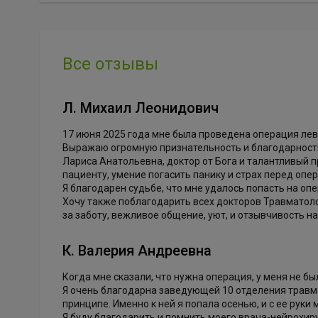
Все отзывы
Л. Михаил Леонидович
17 июня 2025 года мне была проведена операция лев
Выражаю огромную признательность и благодарност
Лариса Анатольевна, доктор от Бога и талантливый 
пациенту, умение погасить панику и страх перед опе
Я благодарен судьбе, что мне удалось попасть на оп
Хочу также поблагодарить всех докторов Травматолог
за заботу, вежливое общение, уют, и отзывчивость н
К. Валерия Андреевна
Когда мне сказали, что нужна операция, у меня не бы
Я очень благодарна заведующей 10 отделения травма
принципе. Именно к ней я попала осенью, и с ее руки
Я буду благодарить и помнить моего врача-нейрохи