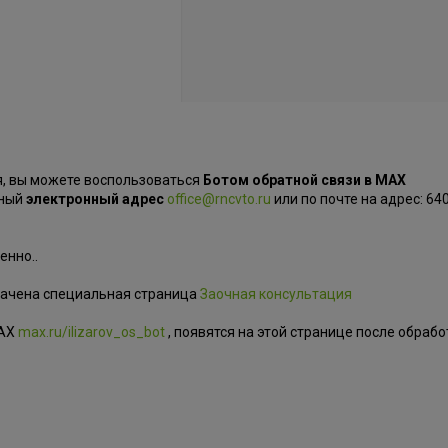
я, вы можете воспользоваться
Ботом обратной связи в MAX
ьный
электронный адрес
office@rncvto.ru
или по почте на адрес: 640
енно..
начена специальная страница
Заочная консультация
MAX
max.ru/ilizarov_os_bot
, появятся на этой странице после обрабо