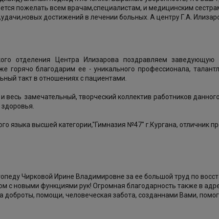
чется пожелать всем врачам,специалистам, и медицинским сестр
удачи,новых достижений в лечении больных. А центру Г.А. Илизар
ского отделения Центра Илизарова поздравляем заведующу
же горячо благодарим ее - уникального профессионала, талантл
ный такт в отношениях с пациентами.
и весь замечательный, творческий коллектив работников данног
 здоровья.
го языка высшей категории,"Гимназия №47" г.Кургана, отличник п
педу Чирковой Ирине Владимировне за ее большой труд по восста
ом с новыми функциями рук! Огромная благодарность также в адр
а доброты, помощи, человеческая забота, созданнами Вами, помо