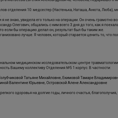
ов отделения 10: медсестер (Настенька, Наташа, Анюта, Люба), ме
.
 я не знаю, увидела его только на операции. Он очень грамотно вс
др Олегович, общались с ним всего 3 дня до того, как я поехала 
то если бы операцию делал он, результат был бы таким же.
ганизовано лучше. Я человек, который старается ценить то, что пол
ональном медицинском исследовательском центре травматологии и
ость Вашему коллективу Отделения №5 1 корпус. В частности:
Голубчиковой Татьяне Михайловне, Екимовой Тамаре Владимировн
киной Валентине Юрьевне, Островской Алене Александровне
кого здоровья на долгие годы, личного счастья, благополучия, у