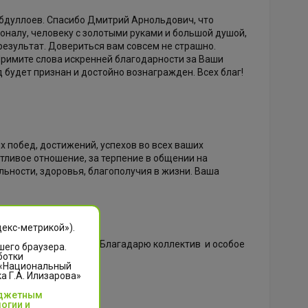
бдуллоев. Спасибо Дмитрий Арнольдович, что
оналу, человеку с золотыми руками и большой душой,
результат. Довериться вам совсем не страшно.
 Примите слова искренней благодарности за Ваши
 будет признан и достойно вознагражден. Всех благ!
побед, достижений, успехов во всех ваших
етливое отношение, за терпение в общении на
ьности, здоровья, благополучия в жизни. Ваша
декс-метрикой»).
 мира и процветания Благадарю коллектив и особое
шего браузера.
ботки
 «Национальный
 Г.А. Илизарова»
юджетным
огии и