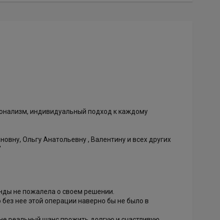
ионализм, индивидуальный подход к каждому
овну, Ольгу Анатольевну , Валентину и всех других
'
кунды не пожалела о своем решении.
без нее этой операции наверно бы не было в
мне реальный шанс прожить долгую и счастливую