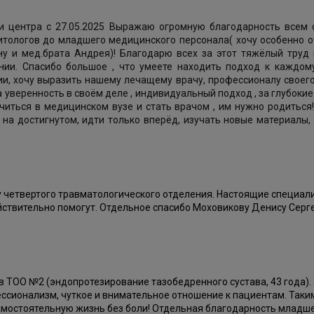
ии центра с 27.05.2025 Выражаю огромную благодарность всем 
итологов до младшего медицинского персонала( хочу особенно о
у и мед.брата Андрея)! Благодарю всех за этот тяжёлый труд 
ении. Спасибо большое , что умеете находить подход к каждому
ии, хочу выразить нашему лечащему врачу, профессионалу своего
 уверенность в своём деле , индивидуальный подход , за глубокие
читься в медицинском вузе и стать врачом , им нужно родитьс
на достигнутом, идти только вперёд, изучать новые материалы,
четвертого травматологического отделения. Настоящие специали
йствительно помогут. Отдельное спасибо Моховикову Денису Серге
ии в ТОО №2 (эндопротезирование тазобедренного сустава, 43 года
ссионализм, чуткое и внимательное отношение к пациентам. Таки
самостоятельную жизнь без боли! Отдельная благодарность младш