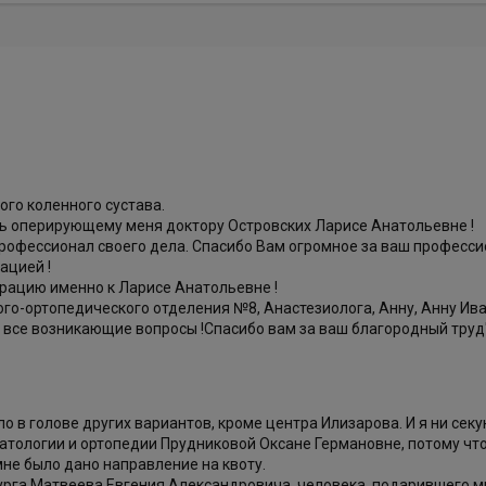
ого коленного сустава.
ь оперирующему меня доктору Островских Ларисе Анатольевне !
профессионал своего дела. Спасибо Вам огромное за ваш професс
рацией !
ерацию именно к Ларисе Анатольевне !
о-ортопедического отделения №8, Анастезиолога, Анну, Анну Иван
а все возникающие вопросы !Спасибо вам за ваш благородный труд
ло в голове других вариантов, кроме центра Илизарова. И я ни се
тологии и ортопедии Прудниковой Оксане Германовне, потому что 
 мне было дано направление на квоту.
рурга Матвеева Евгения Александровича, человека, подарившего 