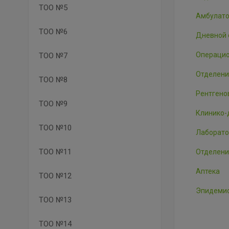
ТОО №5
Амбулато
ТОО №6
Дневной 
Операцио
ТОО №7
Отделени
ТОО №8
Рентгено
ТОО №9
Клинико-
ТОО №10
Лаборато
ТОО №11
Отделени
Аптека
ТОО №12
Эпидемио
ТОО №13
ТОО №14