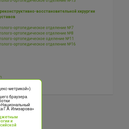
толого-ортопедическое отделение №13
реконструктивно-восстановительной хирургии
уставов
толого-ортопедическое отделение №7
толого-ортопедическое отделение №8
толого-ортопедическое оделение №11
толого-ортопедическое отделение №16
n
декс-метрикой»).
шего браузера.
ботки
 «Национальный
 Г.А. Илизарова»
юджетным
огии и
ссийской