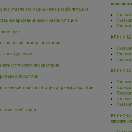
конечност
рное отделение медицинской реабилитации
Травма
стационар медицинской реабилитации
Травма
Травма
нный блок
КЛИНИКА п
е анестезиологии-реанимации
Травма
вское отделение
Травма
Травма
диагностическая лаборатория
КЛИНИКА 
рия микробиологии
Травма
и тканевой трансплантации и трансфузиологии
Травма
Травма
Травма
Травма
логический отдел
КЛИНИКА р
хирургии 