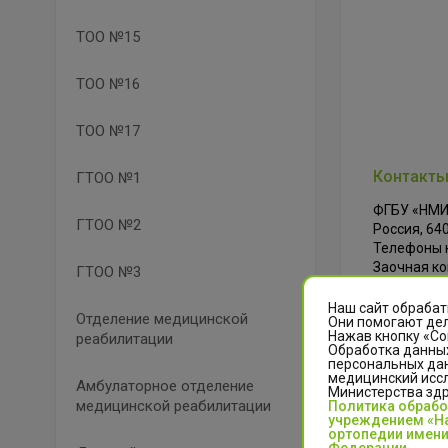
ТОО №15
ТОО №16
ТОО №17
Контакты
ГТОО №1
ФГБУ «НМИ
ГТОО №2
Россия, 640
Телефоны к
Заочная ко
ГТОО №3
Internet: ww
Наш сайт обрабат
Отделение медицинской
Они помогают дел
Нажав кнопку «Со
реабилитации
Обработка данных
персональных да
медицинский иссл
Амбулаторное отделение
Министерства зд
медицинской реабилитации
Политика обраб
учреждением «На
ортопедии имени