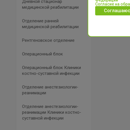
Федерации
Дневной стационар
Согласие на обр
медицинской реабилитации
Соглашаюс
Отделение ранней
медицинской реабилитации
Рентгеновское отделение
Операционный блок
Операционный блок Клиники
костно-суставной инфекции
Отделение анестезиологии-
реанимации
Отделение анестезиологии-
реанимации Клиники костно-
суставной инфекции