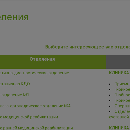
еления
Выберите интересующее вас отдел
Отделения
ативно-диагностическое отделение
КЛИНИКА 
стационар КДО
Приемн
Гнойно
 отделение №1
Гнойно
Гнойно
лого-ортопедическое отделение №4
Операци
Отделен
е медицинской реабилитации
суставной
е ранней медицинской реабилитации
КЛИНИКА 