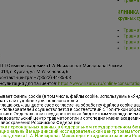
Травма
КЛИНИКА 
крупных с
Травма
Травма
Травма
Травма
:
Ц ТО имени академика Г.А. Илизарова» Минздрава России
014, г. Курган, ул. М.Ульяновой, 6
онтакт-центра: +7(3522) 44-35-03
нсультация для пациентов:
https://www.ilizarov.ru/online-consultatio
w.ilizarov.ru
ывает файлы cookie (в том числе, файлы cookie, используемые «Ян
ать сайт удобнее для пользователей.
глашаюсь», вы даете свое согласие на обработку файлов cookie ва
 пользователей осуществляется в соответствии с Политикой обра
нных в Федеральным государственным бюджетным учреждением
едовательский центр травматологии и ортопедии имени академика
равоохранения Российской Федерации.
отки персональных данных в Федеральном государственном б
циональный медицинский исследовательский центр травматол
 академика Г.А. Илизарова» Министерства здравоохранения Ро