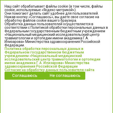
Наш сайт обрабатывает файлы cookie (в том числе, файлы
cookie, используемые «Яндекс-метрикой»).
Они помогают делать сайт удобнее для пользователей.
Нажав кнопку «Соглашаюсь», вы даете свое согласие на
обработку файлов cookie вашего браузера.
Обработка данных пользователей осуществляется в
соответствии с Политикой обработки персональных данных в
Федеральным государственным бюджетным учреждением
«Национальный медицинский исследовательский центр
травматологии и ортопедии имени академика Г.А.
ЦЕНТР ИЛИЗАРОВА
Илизарова» Министерства здравоохранения Российской
Федерации.
Политика обработки персональных данных в
Федеральное государственное бюджетное учреждение
Федеральном государственном бюджетным
«Национальный медицинский исследовательский центр
учреждением «Национальный медицинский
исследовательский центр травматологии и ортопедии
травматологии и ортопедии имени академика Г.А. Илизарова»
имени академика Г.А. Илизарова» Министерства
Министерства здравоохранения Российской Федерации
здравоохранения Российской Федерации
Согласие на обработку данных пользователя сайта
Соглашаюсь
Не соглашаюсь
Информация о медицинских услугах и запись на прием:
Контакт-центр: +7 (3522) 44-35-03
Пн-Пт с 6.00 до 15.00 по московскому времени.
Запись на прием для жителей Кургана и Курганской обл.
по тел: 122 или (3522) 25-03-03, poliklinika45.ru или Госуслуги