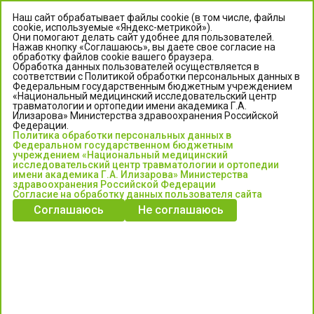
Наш сайт обрабатывает файлы cookie (в том числе, файлы
cookie, используемые «Яндекс-метрикой»).
Они помогают делать сайт удобнее для пользователей.
Нажав кнопку «Соглашаюсь», вы даете свое согласие на
обработку файлов cookie вашего браузера.
Обработка данных пользователей осуществляется в
соответствии с Политикой обработки персональных данных в
Федеральным государственным бюджетным учреждением
«Национальный медицинский исследовательский центр
травматологии и ортопедии имени академика Г.А.
ЦЕНТР ИЛИЗАРОВА
Илизарова» Министерства здравоохранения Российской
Федерации.
Политика обработки персональных данных в
Федеральное государственное бюджетное учреждение
Федеральном государственном бюджетным
«Национальный медицинский исследовательский центр
учреждением «Национальный медицинский
исследовательский центр травматологии и ортопедии
травматологии и ортопедии имени академика Г.А. Илизарова»
имени академика Г.А. Илизарова» Министерства
Министерства здравоохранения Российской Федерации
здравоохранения Российской Федерации
Согласие на обработку данных пользователя сайта
Соглашаюсь
Не соглашаюсь
Информация о медицинских услугах и запись на прием:
Контакт-центр: +7 (3522) 44-35-03
Пн-Пт с 6.00 до 15.00 по московскому времени.
Запись на прием для жителей Кургана и Курганской обл.
по тел: 122 или (3522) 25-03-03, poliklinika45.ru или Госуслуги