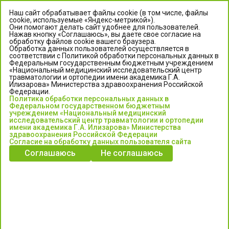
Наш сайт обрабатывает файлы cookie (в том числе, файлы
cookie, используемые «Яндекс-метрикой»).
Они помогают делать сайт удобнее для пользователей.
Нажав кнопку «Соглашаюсь», вы даете свое согласие на
обработку файлов cookie вашего браузера.
Обработка данных пользователей осуществляется в
соответствии с Политикой обработки персональных данных в
Федеральным государственным бюджетным учреждением
«Национальный медицинский исследовательский центр
травматологии и ортопедии имени академика Г.А.
ЦЕНТР ИЛИЗАРОВА
Илизарова» Министерства здравоохранения Российской
Федерации.
Политика обработки персональных данных в
Федеральное государственное бюджетное учреждение
Федеральном государственном бюджетным
«Национальный медицинский исследовательский центр
учреждением «Национальный медицинский
исследовательский центр травматологии и ортопедии
травматологии и ортопедии имени академика Г.А. Илизарова»
имени академика Г.А. Илизарова» Министерства
Министерства здравоохранения Российской Федерации
здравоохранения Российской Федерации
Согласие на обработку данных пользователя сайта
Соглашаюсь
Не соглашаюсь
Информация о медицинских услугах и запись на прием:
Контакт-центр: +7 (3522) 44-35-03
Пн-Пт с 6.00 до 15.00 по московскому времени.
Запись на прием для жителей Кургана и Курганской обл.
по тел: 122 или (3522) 25-03-03, poliklinika45.ru или Госуслуги