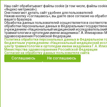
Наш сайт обрабатывает файлы cookie (в том числе, файлы cooki
«Яндекс-метрикой»).
Они помогают делать сайт удобнее для пользователей.
Нажав кнопку «Соглашаюсь», вы даете свое согласие на обрабо
вашего браузера.
Обработка данных пользователей осуществляется в соответств
обработки персональных данных в Федеральным государстве
учреждением «Национальный медицинский исследовательский
травматологии и ортопедии имени академика Г.А. Илизарова» 
здравоохранения Российской Федерации.
ЦЕНТР ИЛИЗАРОВА
Политика обработки персональных данных в Федеральном г
бюджетным учреждением «Национальный медицинский исс
центр травматологии и ортопедии имени академика Г.А. Или
Федеральное государственное бюджетное учреждение
Министерства здравоохранения Российской Федерации
«Национальный медицинский исследовательский центр
Согласие на обработку данных пользователя сайта
травматологии и ортопедии имени академика Г.А. Илизарова»
Соглашаюсь
Не соглашаюсь
Министерства здравоохранения Российской Федерации
Информация о медицинских услугах и запись на прием:
Контакт-центр: +7 (3522) 44-35-03
Пн-Пт с 6.00 до 15.00 по московскому времени.
Запись на прием для жителей Кургана и Курганской обл.
по тел: 122 или (3522) 25-03-03, poliklinika45.ru или Госуслуги