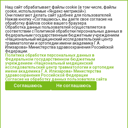
Наш сайт обрабатывает файлы cookie (в том числе, файлы
cookie, используемые «Яндекс-метрикой»).
Они помогают делать сайт удобнее для пользователей.
Нажав кнопку «Соглашаюсь», вы даете свое согласие на
обработку файлов cookie вашего браузера.
Обработка данных пользователей осуществляется в
соответствии с Политикой обработки персональных данных в
Федеральным государственным бюджетным учреждением
«Национальный медицинский исследовательский центр
травматологии и ортопедии имени академика Г.А.
ЦЕНТР ИЛИЗАРОВА
Илизарова» Министерства здравоохранения Российской
Федерации.
Политика обработки персональных данных в
Федеральное государственное бюджетное учреждение
Федеральном государственном бюджетным
«Национальный медицинский исследовательский центр
учреждением «Национальный медицинский
исследовательский центр травматологии и ортопедии
травматологии и ортопедии имени академика Г.А. Илизарова»
имени академика Г.А. Илизарова» Министерства
Министерства здравоохранения Российской Федерации
здравоохранения Российской Федерации
Согласие на обработку данных пользователя сайта
Соглашаюсь
Не соглашаюсь
Информация о медицинских услугах и запись на прием:
Контакт-центр: +7 (3522) 44-35-03
Пн-Пт с 6.00 до 15.00 по московскому времени.
Запись на прием для жителей Кургана и Курганской обл.
по тел: 122 или (3522) 25-03-03, poliklinika45.ru или Госуслуги