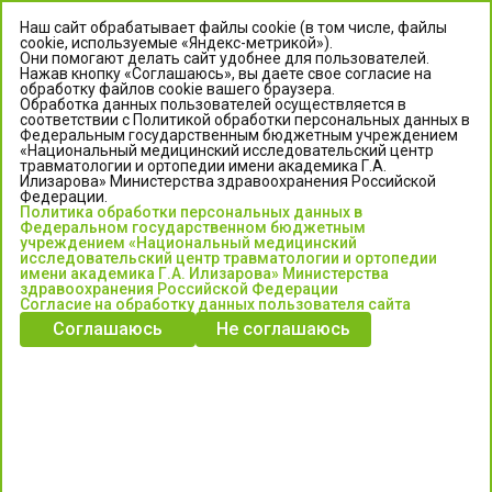
Наш сайт обрабатывает файлы cookie (в том числе, файлы
cookie, используемые «Яндекс-метрикой»).
Они помогают делать сайт удобнее для пользователей.
Нажав кнопку «Соглашаюсь», вы даете свое согласие на
обработку файлов cookie вашего браузера.
Обработка данных пользователей осуществляется в
соответствии с Политикой обработки персональных данных в
Федеральным государственным бюджетным учреждением
«Национальный медицинский исследовательский центр
травматологии и ортопедии имени академика Г.А.
ЦЕНТР ИЛИЗАРОВА
Илизарова» Министерства здравоохранения Российской
Федерации.
Политика обработки персональных данных в
Федеральное государственное бюджетное учреждение
Федеральном государственном бюджетным
«Национальный медицинский исследовательский центр
учреждением «Национальный медицинский
исследовательский центр травматологии и ортопедии
травматологии и ортопедии имени академика Г.А. Илизарова»
имени академика Г.А. Илизарова» Министерства
Министерства здравоохранения Российской Федерации
здравоохранения Российской Федерации
Согласие на обработку данных пользователя сайта
Соглашаюсь
Не соглашаюсь
Информация о медицинских услугах и запись на прием:
Контакт-центр: +7 (3522) 44-35-03
Пн-Пт с 6.00 до 15.00 по московскому времени.
Запись на прием для жителей Кургана и Курганской обл.
по тел: 122 или (3522) 25-03-03, poliklinika45.ru или Госуслуги