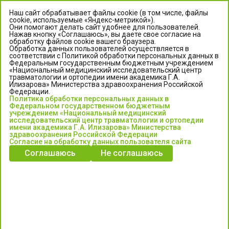
Наш сайт обрабатывает файлы cookie (в том числе, файлы
cookie, используемые «Яндекс-метрикой»).
Они помогают делать сайт удобнее для пользователей.
Нажав кнопку «Соглашаюсь», вы даете свое согласие на
обработку файлов cookie вашего браузера.
Обработка данных пользователей осуществляется в
соответствии с Политикой обработки персональных данных в
Федеральным государственным бюджетным учреждением
«Национальный медицинский исследовательский центр
травматологии и ортопедии имени академика Г.А.
ЦЕНТР ИЛИЗАРОВА
Илизарова» Министерства здравоохранения Российской
Федерации.
Политика обработки персональных данных в
Федеральное государственное бюджетное учреждение
Федеральном государственном бюджетным
«Национальный медицинский исследовательский центр
учреждением «Национальный медицинский
исследовательский центр травматологии и ортопедии
травматологии и ортопедии имени академика Г.А. Илизарова»
имени академика Г.А. Илизарова» Министерства
Министерства здравоохранения Российской Федерации
здравоохранения Российской Федерации
Согласие на обработку данных пользователя сайта
Соглашаюсь
Не соглашаюсь
Информация о медицинских услугах и запись на прием:
Контакт-центр: +7 (3522) 44-35-03
Пн-Пт с 6.00 до 15.00 по московскому времени.
Запись на прием для жителей Кургана и Курганской обл.
по тел: 122 или (3522) 25-03-03, poliklinika45.ru или Госуслуги