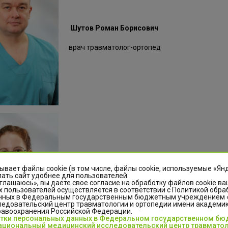
Шутов Роман Борисович
врач травматолог-ортопед
ывает файлы cookie (в том числе, файлы cookie, используемые «Ян
Герман Ольга Юрьевна
ать сайт удобнее для пользователей.
глашаюсь», вы даете свое согласие на обработку файлов cookie ва
 пользователей осуществляется в соответствии с Политикой обра
Врач-травматолог-ортопед
нных в Федеральным государственным бюджетным учреждением
едовательский центр травматологии и ортопедии имени академика
равоохранения Российской Федерации.
отки персональных данных в Федеральном государственном б
циональный медицинский исследовательский центр травматол