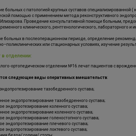
е больных с патологией крупных суставов специализированной (
ской помощью с применением метода реконструктивного эндопро
 Илизарова. Проведение консультативной помощи больным, предо
ременного клинического, рентгенологического, лабораторного и
е больных в послеоперационном периоде, определение рекоменд
о–поликлинических или стационарных условиях, изучение резуль
 в отделении:
олого-ортопедическом отделении №16 лечат пациентов с врожден
тся следующие виды оперативных вмешательств
:
эндопротезирование тазобедренного сустава;
нное эндопротезирование тазобедренного сустава;
ое эндопротезирование коленного сустава;
нное эндопротезирование коленного сустава;
ое эндопротезирование голеностопного сустава;
ое эндопротезирование плечевого сустава;
ое эндопротезирование локтевого сустава;
мия бедра/ голени/ стопы;