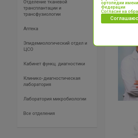
Отделение тканевой
ортопедии имени
Федерации
трансплантации и
Согласие на обр
трансфузиологии
Соглашаюс
Аптека
Эпидемиологический отдел и
ЦСО
Кабинет функц. диагностики
Клинико-диагностическая
лаборатория
Лаборатория микробиологии
Все отделения