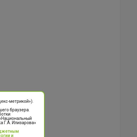
декс-метрикой»).
шего браузера.
ботки
 «Национальный
 Г.А. Илизарова»
юджетным
огии и