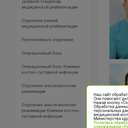
Дневной стационар
медицинской реабилитации
Отделение ранней
медицинской реабилитации
Рентгеновское отделение
Операционный блок
Операционный блок Клиники
костно-суставной инфекции
Отделение анестезиологии-
реанимации
Наш сайт обрабат
Они помогают дел
Нажав кнопку «Со
Отделение анестезиологии-
Обработка данных
реанимации Клиники костно-
персональных да
медицинский иссл
суставной инфекции
Министерства зд
Политика обраб
учреждением «На