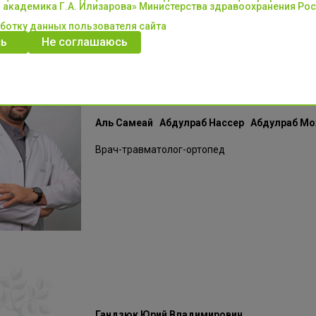
 академика Г.А. Илизарова» Министерства здравоохранения Ро
аботку данных пользователя сайта
ь
Не соглашаюсь
Аль Самеай Абдулраб Нассер Абдулраб М
Врач-травматолог-ортопед
Гандзюк Юрий Владимирович