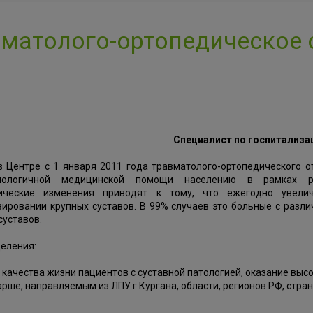
матолого-ортопедическое
Специалист по госпитализации
в Центре с 1 января 2011 года травматолого-ортопедического 
хнологичной медицинской помощи населению в рамках ре
ические изменения приводят к тому, что ежегодно увелич
ировании крупных суставов. В 99% случаев это больные с разл
суставов.
деления:
качества жизни пациентов с суставной патологией, оказание вы
тарше, направляемым из ЛПУ г.Кургана, области, регионов РФ, стран