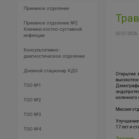
Приемное отделение
Трав
Приемное отделение №2
Клиники костно-суставной
02.07.2026
инфекции
Консультативно-
диагностическое отделение
Дневной стационар КДО
Открытие 
высокоте
ТОО №1
Демограф
эндопротез
коленного 
ТОО №2
Миссия от
ТОО №3
Улучшение 
17 лет и с
ТОО №4
Задачи: