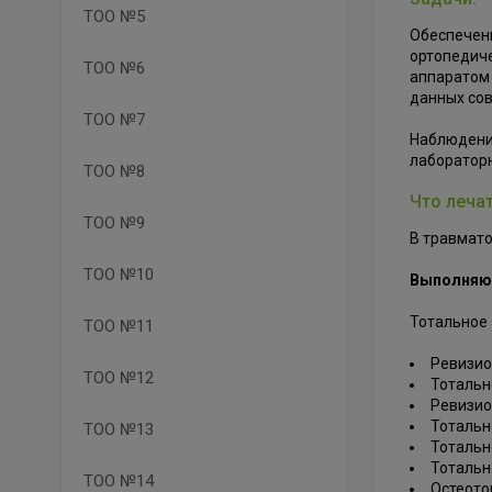
ТОО №5
Обеспечени
ортопедиче
ТОО №6
аппаратом
данных сов
ТОО №7
Наблюдени
лабораторн
ТОО №8
Что лечат
ТОО №9
В травмат
ТОО №10
Выполняю
Тотальное 
ТОО №11
Ревизио
ТОО №12
Тотальн
Ревизио
Тотальн
ТОО №13
Тотальн
Тотальн
ТОО №14
Остеото