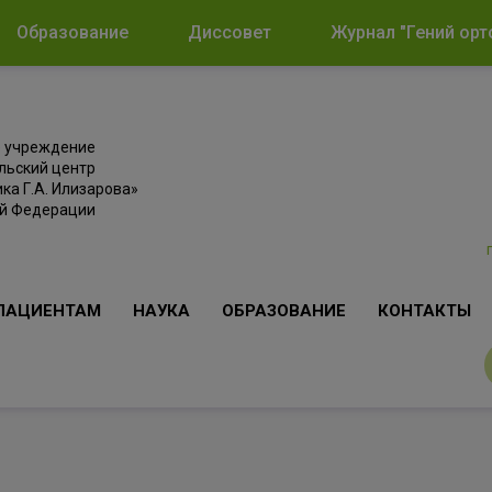
Образование
Диссовет
Журнал "Гений орт
е учреждение
льский центр
ка Г.А. Илизарова»
ой Федерации
ПАЦИЕНТАМ
НАУКА
ОБРАЗОВАНИЕ
КОНТАКТЫ