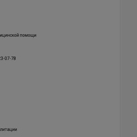
дицинской помощи
23-07-78
илитации