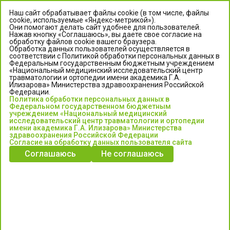
Наш сайт обрабатывает файлы cookie (в том числе, файлы
cookie, используемые «Яндекс-метрикой»).
Они помогают делать сайт удобнее для пользователей.
Нажав кнопку «Соглашаюсь», вы даете свое согласие на
обработку файлов cookie вашего браузера.
Обработка данных пользователей осуществляется в
соответствии с Политикой обработки персональных данных в
Федеральным государственным бюджетным учреждением
«Национальный медицинский исследовательский центр
травматологии и ортопедии имени академика Г.А.
ЦЕНТР ИЛИЗАРОВА
Илизарова» Министерства здравоохранения Российской
Федерации.
Политика обработки персональных данных в
Федеральное государственное бюджетное учреждение
Федеральном государственном бюджетным
«Национальный медицинский исследовательский центр
учреждением «Национальный медицинский
исследовательский центр травматологии и ортопедии
травматологии и ортопедии имени академика Г.А. Илизарова»
имени академика Г.А. Илизарова» Министерства
Министерства здравоохранения Российской Федерации
здравоохранения Российской Федерации
Согласие на обработку данных пользователя сайта
Соглашаюсь
Не соглашаюсь
Информация о медицинских услугах и запись на прием:
Контакт-центр: +7 (3522) 44-35-03
Пн-Пт с 6.00 до 15.00 по московскому времени.
Запись на прием для жителей Кургана и Курганской обл.
по тел: 122 или (3522) 25-03-03, poliklinika45.ru или Госуслуги