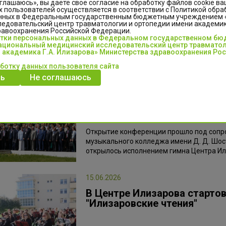
глашаюсь», вы даете свое согласие на обработку файлов cookie ва
15 июня в Центре Илизарова прошла тор
 пользователей осуществляется в соответствии с Политикой обра
«Почётный профессор Центра Илизарова»
нных в Федеральным государственным бюджетным учреждением
травматологов‑ортопедов. Церемония сос
едовательский центр травматологии и ортопедии имени академика
равоохранения Российской Федерации.
собрались ведущие специалисты в област
отки персональных данных в Федеральном государственном б
других стран.
циональный медицинский исследовательский центр травматол
 академика Г.А. Илизарова» Министерства здравоохранения Ро
аботку данных пользователя сайта
15.06.2026
ь
Не соглашаюсь
В Кургане стартовала XVI 
научно‑практическая конфе
2026»
Открытие конференции прошло под сопро
музыкального колледжа имени Д. Д. Шос
открылось исполнением гимна Центра И
15.06.2026
В Центре Илизарова старто
"Илизаровские чтения"