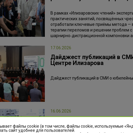
В рамках «Илизаровских чтений» экспер
практических занятий, посвящённых чрес
отработали ключевые приёмы метода — в
терапии переломов и решении проблем с
шарнирно‑дистракционной компоновки а
17.06.2026
Дайджест публикаций в СМИ
Центре Илизарова
Дайджест публикаций в СМИ о юбилейны
16.06.2026
Центр Илизарова пополнил 
ывает файлы cookie (в том числе, файлы cookie, используемые «Ян
ать сайт удобнее для пользователей.