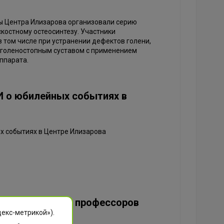
ты Центра Илизарова организовали серию
костному остеосинтезу. Участники
 том числе при устранении дефектов голени,
 голеностопным суставом с применением
ппарата.
 о юбилейных событиях в
х событиях в Центре Илизарова
ряды Почётных профессоров
декс-метрикой»).