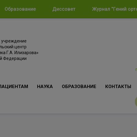
Образование
Диссовет
Журнал "Гений орт
е учреждение
льский центр
ка Г.А. Илизарова»
ой Федерации
ПАЦИЕНТАМ
НАУКА
ОБРАЗОВАНИЕ
КОНТАКТЫ