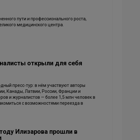
енного пути и профессионального роста,
еликого медицинского центра.
налисты открыли для себя
дный пресс‑тур: в нём участвуют авторы
ии, Канады, Латвии, России, Франции и
ров и журналистов — более 1,5 млн человек в
накомиться с возможностями переезда в
етоду Илизарова прошли в
и