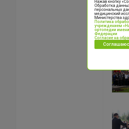
Нажав кнопку «Со
Обработка данных
персональных да
медицинский иссл
Министерства зд
Политика обраб
учреждением «На
ортопедии имени
Федерации
Согласие на обр
Соглашаюс