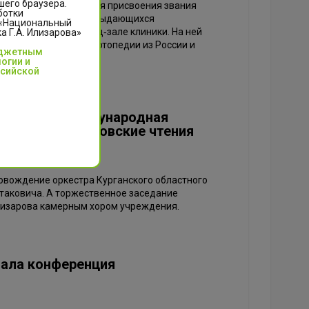
шего браузера.
жественная церемония присвоения звания
ботки
. Его получили пять выдающихся
 «Национальный
тоялась в конференц‑зале клиники. На ней
 Г.А. Илизарова»
и травматологии и ортопедии из России и
юджетным
огии и
ссийской
юбилейная Международная
ренция «Илизаровские чтения
вождение оркестра Курганского областного
таковича. А торжественное заседание
лизарова камерным хором учреждения.
вала конференция