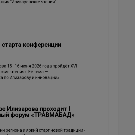
нция "Илизаровские чтения"
 старта конференции
ова 15–16 июня 2026 года пройдёт XVI
кие чтения». Её тема —
а по Илизарову и инновации».
ре Илизарова проходит I
ный форум «ТРАВМАБАД»
и региона и яркий старт новой традиции -