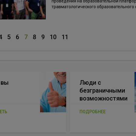
проведения на образовательной платфо
травматологического образовательного 
4
5
6
7
8
9
10
11
ывы
Люди с
безграничными
возможностями
ЕТЬ
ПОДРОБНЕЕ