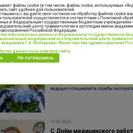
Есть такая профессия — бер
ывает файлы cookie (в том числе, файлы cookie, используемые «Ян
ать сайт удобнее для пользователей.
глашаюсь», вы даете свое согласие на обработку файлов cookie ва
 пользователей осуществляется в соответствии с Политикой обра
Ко Дню медицинского работника медиц
нных в Федеральным государственным бюджетным учреждением
подготовило видео о работе молодых сп
едовательский центр травматологии и ортопедии имени академика
равоохранения Российской Федерации.
отки персональных данных в Федеральном государственном б
циональный медицинский исследовательский центр травматол
 академика Г.А. Илизарова» Министерства здравоохранения Ро
аботку данных пользователя сайта
ь
Не соглашаюсь
22.06.2026
С юбилеем, Алёна Валерьевн
Сегодня мы от всего сердца поздравляе
ведущего специалиста службы эксплуата
19.06.2026
С Днём медицинского работ