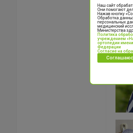
Наш сайт обрабат
Они помогают дел
Нажав кнопку «Со
Обработка данных
персональных да
медицинский иссл
Министерства зд
Политика обраб
учреждением «На
ортопедии имени
Федерации
Согласие на обр
Соглашаюс