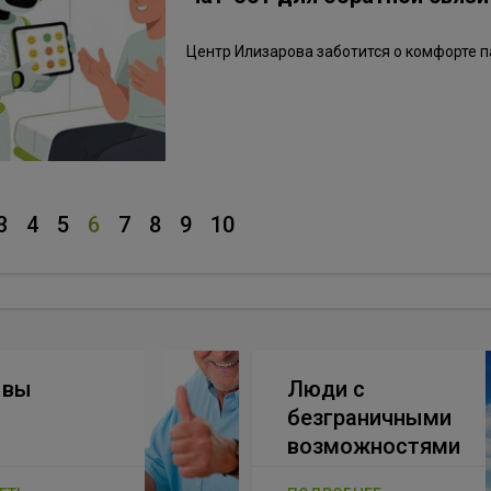
Центр Илизарова заботится о комфорте п
3
4
5
6
7
8
9
10
ывы
Люди с
безграничными
возможностями