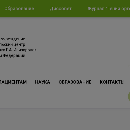
Образование
Диссовет
Журнал "Гений орт
е учреждение
льский центр
ка Г.А. Илизарова»
ой Федерации
ПАЦИЕНТАМ
НАУКА
ОБРАЗОВАНИЕ
КОНТАКТЫ