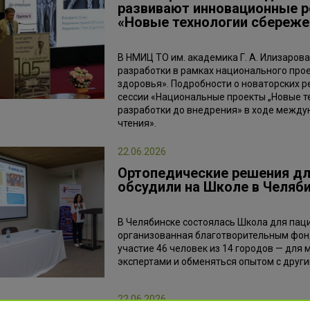
развивают инновационные р
«Новые технологии сбереже
В НМИЦ ТО им. академика Г. А. Илизаро
разработки в рамках национального про
здоровья». Подробности о новаторских 
сессии «Национальные проекты „Новые т
разработки до внедрения» в ходе межд
чтения».
22.06.2026
Ортопедические решения дл
обсудили на Школе в Челяб
В Челябинске состоялась Школа для пац
организованная благотворительным фон
участие 46 человек из 14 городов — для
экспертами и обменяться опытом с друг
22.06.2026