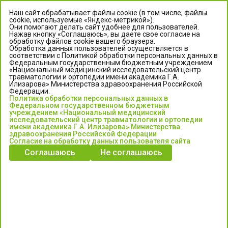
Наш сайт обрабатывает файлы cookie (в том числе, файлы
cookie, используемые «Яндекс-метрикой»).
Они помогают делать сайт удобнее для пользователей.
Нажав кнопку «Соглашаюсь», вы даете свое согласие на
обработку файлов cookie вашего браузера.
Обработка данных пользователей осуществляется в
соответствии с Политикой обработки персональных данных в
Федеральным государственным бюджетным учреждением
«Национальный медицинский исследовательский центр
травматологии и ортопедии имени академика Г.А.
ЦЕНТР ИЛИЗАРОВА
Илизарова» Министерства здравоохранения Российской
Федерации.
Политика обработки персональных данных в
Федеральное государственное бюджетное учреждение
Федеральном государственном бюджетным
«Национальный медицинский исследовательский центр
учреждением «Национальный медицинский
исследовательский центр травматологии и ортопедии
травматологии и ортопедии имени академика Г.А. Илизарова»
имени академика Г.А. Илизарова» Министерства
Министерства здравоохранения Российской Федерации
здравоохранения Российской Федерации
Согласие на обработку данных пользователя сайта
Соглашаюсь
Не соглашаюсь
Информация о медицинских услугах и запись на прием:
Контакт-центр: +7 (3522) 44-35-03
Пн-Пт с 6.00 до 15.00 по московскому времени.
Запись на прием для жителей Кургана и Курганской обл.
по тел: 122 или (3522) 25-03-03, poliklinika45.ru или Госуслуги