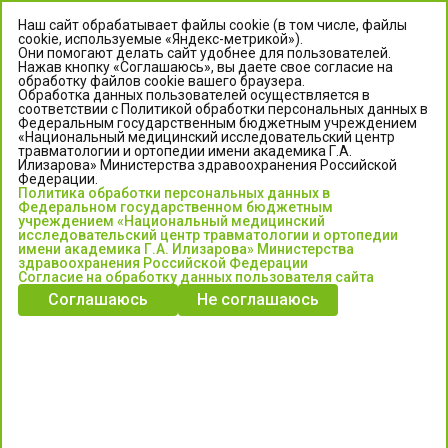
Наш сайт обрабатывает файлы cookie (в том числе, файлы
cookie, используемые «Яндекс-метрикой»).
Они помогают делать сайт удобнее для пользователей.
Нажав кнопку «Соглашаюсь», вы даете свое согласие на
обработку файлов cookie вашего браузера.
Обработка данных пользователей осуществляется в
соответствии с Политикой обработки персональных данных в
Федеральным государственным бюджетным учреждением
«Национальный медицинский исследовательский центр
травматологии и ортопедии имени академика Г.А.
ЦЕНТР ИЛИЗАРОВА
Илизарова» Министерства здравоохранения Российской
Федерации.
Политика обработки персональных данных в
Федеральное государственное бюджетное учреждение
Федеральном государственном бюджетным
«Национальный медицинский исследовательский центр
учреждением «Национальный медицинский
исследовательский центр травматологии и ортопедии
травматологии и ортопедии имени академика Г.А. Илизарова»
имени академика Г.А. Илизарова» Министерства
Министерства здравоохранения Российской Федерации
здравоохранения Российской Федерации
Согласие на обработку данных пользователя сайта
Соглашаюсь
Не соглашаюсь
Информация о медицинских услугах и запись на прием:
Контакт-центр: +7 (3522) 44-35-03
Пн-Пт с 6.00 до 15.00 по московскому времени.
Запись на прием для жителей Кургана и Курганской обл.
по тел: 122 или (3522) 25-03-03, poliklinika45.ru или Госуслуги