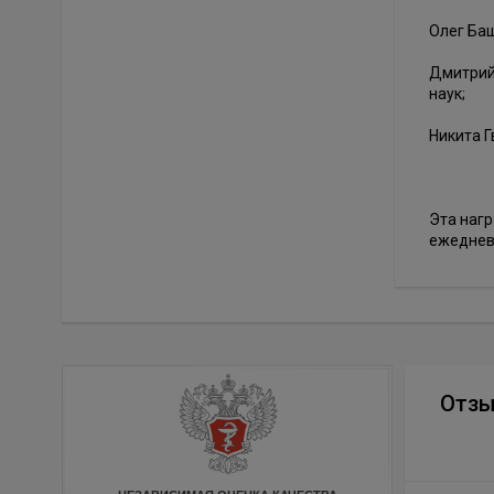
Олег Баш
Дмитрий
наук;
Никита Г
Эта нагр
ежеднев
Отз