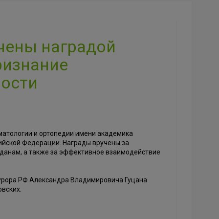
чены наградой
ризнание
ности
матологии и ортопедии имени академика
сийской Федерации. Награды вручены за
данам, а также за эффективное взаимодействие
курора РФ Александра Владимировича Гуцана
вских.