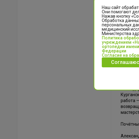
Наш сайт обрабат
Они помогают дел
Нажав кнопку «Со
Обработка данных
персональных да
медицинский иссл
Министерства зд
Политика обраб
учреждением «На
ортопедии имени
Федерации
Согласие на обр
Соглашаюс
В своём 
мировой
«Научный
Благодар
Курганск
работа —
возвраща
мастерст
Почётны
Александ