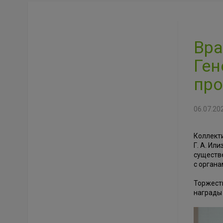
Вра
Ген
про
06.07.20
Коллект
Г. А. Ил
существ
с органа
Торжест
награды 