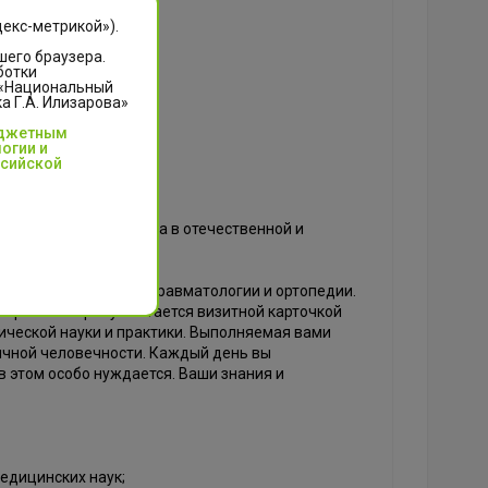
декс-метрикой»).
шего браузера.
ботки
 «Национальный
 Г.А. Илизарова»
юджетным
огии и
ссийской
оль Центра Илизарова в отечественной и
 роль в российской травматологии и ортопедии.
страны по праву считается визитной карточкой
ической науки и практики. Выполняемая вами
ичной человечности. Каждый день вы
в этом особо нуждается. Ваши знания и
едицинских наук;