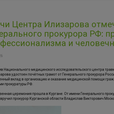
чи Центра Илизарова отме
ерального прокурора РФ: п
фессионализма и человеч
26
ив Национального медицинского исследовательского центра трав
изарова удостоен почётных грамот от Генерального прокурора Рос
енный вклад в организацию и оказание медицинской помощи граж
ми прокуратуры РФ.
венная церемония прошла в Кургане. От имени Генерального про
вручил прокурор Курганской области Владислав Викторович Моско