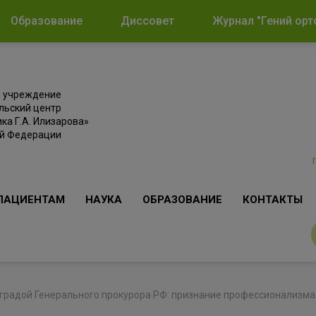
Образование
Диссовет
Журнал "Гений орт
е учреждение
льский центр
ка Г.А. Илизарова»
ой Федерации
ПАЦИЕНТАМ
НАУКА
ОБРАЗОВАНИЕ
КОНТАКТЫ
градой Генерального прокурора РФ: признание профессионализма