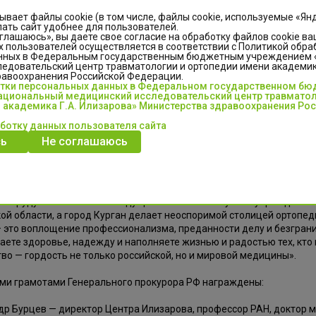
ывает файлы cookie (в том числе, файлы cookie, используемые «Ян
ать сайт удобнее для пользователей.
глашаюсь», вы даете свое согласие на обработку файлов cookie ва
 пользователей осуществляется в соответствии с Политикой обра
нных в Федеральным государственным бюджетным учреждением
едовательский центр травматологии и ортопедии имени академика
равоохранения Российской Федерации.
отки персональных данных в Федеральном государственном б
циональный медицинский исследовательский центр травматол
 академика Г.А. Илизарова» Министерства здравоохранения Ро
аботку данных пользователя сайта
ь
Не соглашаюсь
выступлении Владислав Викторович подчеркнул исключительную р
 медицине:
 медицинский центр имени академика Илизарова играет ключевую
я труду коллектива это ведущее лечебное и научное учреждение 
ой области, а город Курган делает неоспоримой столицей ортопед
 это воплощение профессионализма, преданности делу и безгран
ете здоровье, надежду и наполняете жизнью и радостью тех, кто 
во — гордость не только российской, но и мировой медицины».
ми грамотами Генерального прокурора РФ награждены:
р Бурцев — директор Центра Илизарова, профессор РАН, доктор м