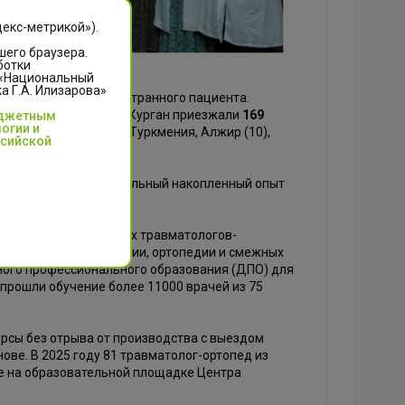
декс-метрикой»).
шего браузера.
ботки
 «Национальный
 Г.А. Илизарова»
лизарова первого иностранного пациента.
25 году на лечение в Курган приезжали
169
юджетным
огии и
 Казахстан, Беларусь, Туркмения, Алжир (10),
ссийской
» содействует колоссальный накопленный опыт
ак и специалисты.
отовит высококлассных травматологов-
 Кафедра травматологии, ортопедии и смежных
ного профессионального образования (ДПО) для
 прошли обучение более 11000 врачей из 75
рсы без отрыва от производства с выездом
ове. В 2025 году 81 травматолог-ортопед из
ие на образовательной площадке Центра