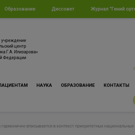
Образование
Диссовет
Журнал "Гений орт
е учреждение
льский центр
ка Г.А. Илизарова»
ой Федерации
ПАЦИЕНТАМ
НАУКА
ОБРАЗОВАНИЕ
КОНТАКТЫ
а гармонично вписывается в контекст приоритетных национальных