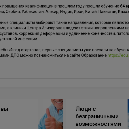
ах повышения квалификации в прошлом году прошли обучение
64 в
я, Сербия, Узбекистан, Алжир, Индия, Иран, Китай, Пакистан, Каза
нные специалисты выбирают такие направления, которые являютс
и, а клиники Центра Илизарова владеют этими направлениями на
 суставов, коррекция деформаций и удлинение конечностей, патоло
уставной инфекции.
ебный год стартовал, первые специалисты уже поехали на обучен
мами ДПО можно познакомиться на сайте Образование
https://edu
ывы
Люди с
безграничными
возможностями