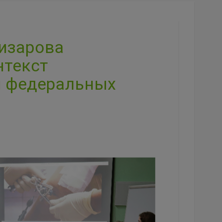
лизарова
нтекст
и федеральных