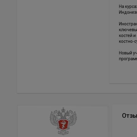
На курс
Индонези
Иностра
ключевым
костей и
костно-с
Новый уч
програм
Отз