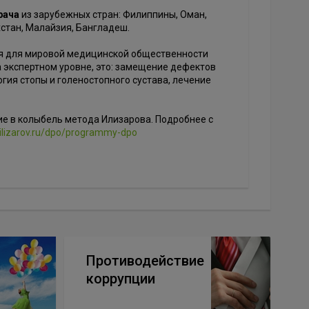
рача
из зарубежных стран: Филиппины, Оман,
хстан, Малайзия, Бангладеш.
я для мировой медицинской общественности
 экспертном уровне, это: замещение дефектов
гия стопы и голеностопного сустава, лечение
ие в колыбель метода Илизарова. Подробнее с
.ilizarov.ru/dpo/programmy-dpo
Противодействие
коррупции