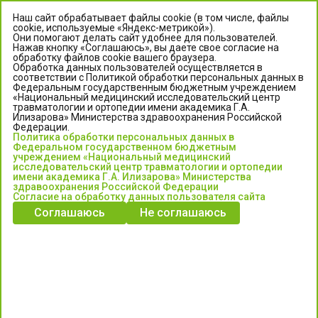
Наш сайт обрабатывает файлы cookie (в том числе, файлы
cookie, используемые «Яндекс-метрикой»).
Они помогают делать сайт удобнее для пользователей.
Нажав кнопку «Соглашаюсь», вы даете свое согласие на
обработку файлов cookie вашего браузера.
Обработка данных пользователей осуществляется в
соответствии с Политикой обработки персональных данных в
Федеральным государственным бюджетным учреждением
«Национальный медицинский исследовательский центр
травматологии и ортопедии имени академика Г.А.
ЦЕНТР ИЛИЗАРОВА
Илизарова» Министерства здравоохранения Российской
Федерации.
Политика обработки персональных данных в
Федеральное государственное бюджетное учреждение
Федеральном государственном бюджетным
«Национальный медицинский исследовательский центр
учреждением «Национальный медицинский
исследовательский центр травматологии и ортопедии
травматологии и ортопедии имени академика Г.А. Илизарова»
имени академика Г.А. Илизарова» Министерства
Министерства здравоохранения Российской Федерации
здравоохранения Российской Федерации
Согласие на обработку данных пользователя сайта
Соглашаюсь
Не соглашаюсь
Информация о медицинских услугах и запись на прием:
Контакт-центр: +7 (3522) 44-35-03
Пн-Пт с 6.00 до 15.00 по московскому времени.
Запись на прием для жителей Кургана и Курганской обл.
по тел: 122 или (3522) 25-03-03, poliklinika45.ru или Госуслуги