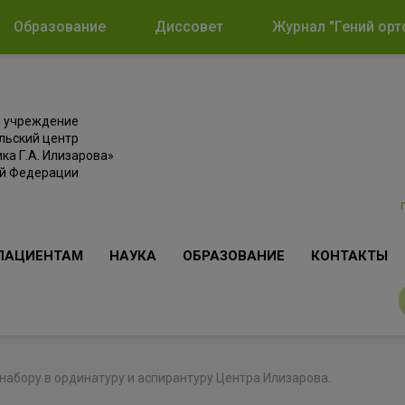
Образование
Диссовет
Журнал "Гений орт
е учреждение
льский центр
ка Г.А. Илизарова»
ой Федерации
ПАЦИЕНТАМ
НАУКА
ОБРАЗОВАНИЕ
КОНТАКТЫ
абору в ординатуру и аспирантуру Центра Илизарова.