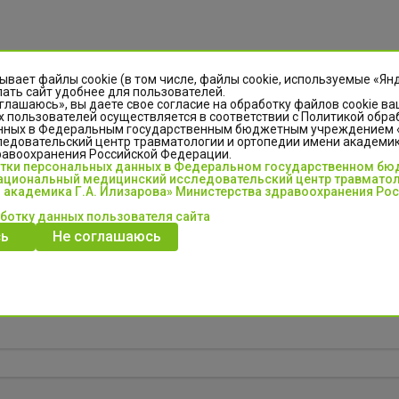
ывает файлы cookie (в том числе, файлы cookie, используемые «Ян
ать сайт удобнее для пользователей.
глашаюсь», вы даете свое согласие на обработку файлов cookie ва
 пользователей осуществляется в соответствии с Политикой обра
нных в Федеральным государственным бюджетным учреждением
едовательский центр травматологии и ортопедии имени академика
равоохранения Российской Федерации.
отки персональных данных в Федеральном государственном б
циональный медицинский исследовательский центр травматол
 академика Г.А. Илизарова» Министерства здравоохранения Ро
аботку данных пользователя сайта
ь
Не соглашаюсь