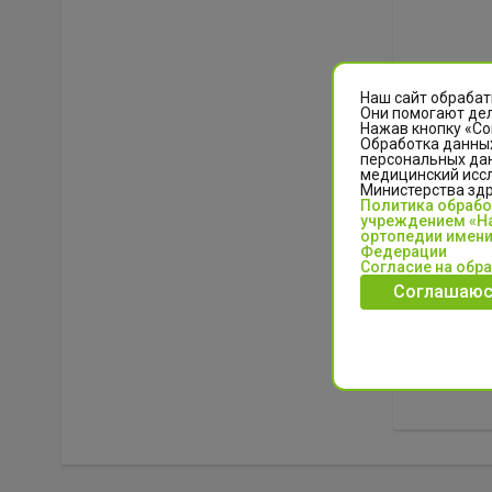
Наш сайт обрабат
Они помогают дел
Нажав кнопку «Со
Обработка данных
персональных да
медицинский иссл
Министерства зд
Политика обраб
учреждением «На
ортопедии имени
Федерации
Согласие на обр
Соглашаюс