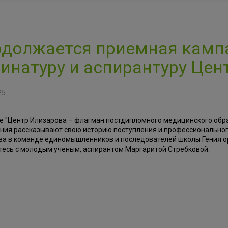
должается приемная кампа
инатуру и аспирантуру Цен
25
е "Центр Илизарова – флагман постдипломного медицинского обр
ния рассказывают свою историю поступления и профессиональног
ва в команде единомышленников и последователей школы Гения о
тесь с молодым ученым, аспирантом Маргаритой Стребковой.