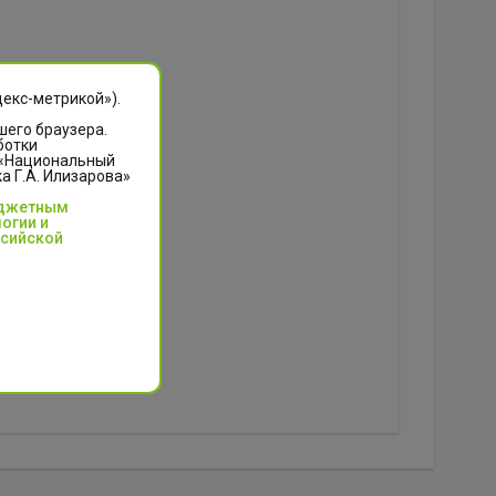
декс-метрикой»).
шего браузера.
ботки
 «Национальный
 Г.А. Илизарова»
юджетным
огии и
ссийской