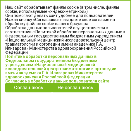
Наш сайт обрабатывает файлы cookie (в том числе, файлы
cookie, используемые «Яндекс-метрикой»).
Они помогают делать сайт удобнее для пользователей.
Нажав кнопку «Соглашаюсь», вы даете свое согласие на
обработку файлов cookie вашего браузера.
Обработка данных пользователей осуществляется в
соответствии с Политикой обработки персональных данных в
Федеральным государственным бюджетным учреждением
«Национальный медицинский исследовательский центр
травматологии и ортопедии имени академика Г.А.
ЦЕНТР ИЛИЗАРОВА
Илизарова» Министерства здравоохранения Российской
Федерации.
Политика обработки персональных данных в
Федеральное государственное бюджетное учреждение
Федеральном государственном бюджетным
«Национальный медицинский исследовательский центр
учреждением «Национальный медицинский
исследовательский центр травматологии и ортопедии
травматологии и ортопедии имени академика Г.А. Илизарова»
имени академика Г.А. Илизарова» Министерства
Министерства здравоохранения Российской Федерации
здравоохранения Российской Федерации
Согласие на обработку данных пользователя сайта
Соглашаюсь
Не соглашаюсь
Информация о медицинских услугах и запись на прием:
Контакт-центр: +7 (3522) 44-35-03
Пн-Пт с 6.00 до 15.00 по московскому времени.
Запись на прием для жителей Кургана и Курганской обл.
по тел: 122 или (3522) 25-03-03, poliklinika45.ru или Госуслуги