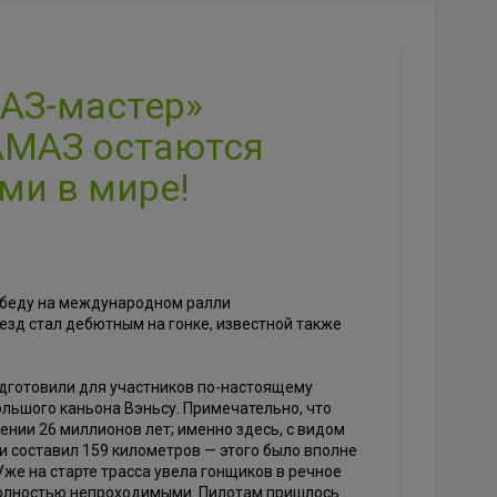
АЗ-мастер»
КАМАЗ остаются
и в мире!
беду на международном ралли
езд стал дебютным на гонке, известной также
дготовили для участников по-настоящему
ольшого каньона Вэньсу. Примечательно, что
ии 26 миллионов лет; именно здесь, с видом
и составил 159 километров — этого было вполне
Уже на старте трасса увела гонщиков в речное
 полностью непроходимыми. Пилотам пришлось