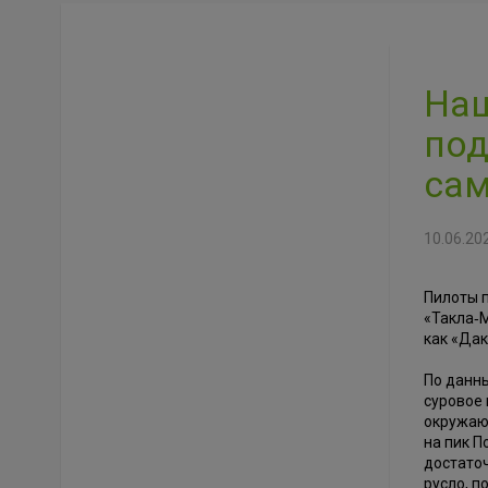
Наш
под
сам
10.06.20
Пилоты 
«Такла‑М
как «Дак
По данн
суровое 
окружаю
на пик П
достаточ
русло, п