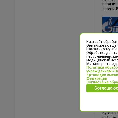
проявить
овраги. 
Наш сайт обрабат
Они помогают дел
Нажав кнопку «Со
Обработка данных
персональных да
медицинский иссл
Министерства зд
Политика обраб
учреждением «На
ортопедии имени
Спустя 
Федерации
Согласие на обр
высокий 
Соглашаюс
Каримов,
Шибалов
Центр И
Челны дл
Кургане 
кабинах 