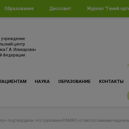
Образование
Диссовет
Журнал "Гений орт
е учреждение
льский центр
ка Г.А. Илизарова»
ой Федерации
ПАЦИЕНТАМ
НАУКА
ОБРАЗОВАНИЕ
КОНТАКТЫ
р» подтвердили, что грузовики КАМАЗ остаются самыми надежны