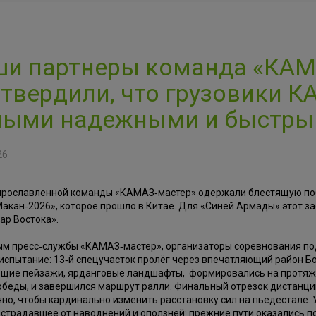
и партнеры команда «КАМ
твердили, что грузовики 
ыми надежными и быстрым
26
прославленной команды «КАМАЗ‑мастер» одержали блестящую по
акан‑2026», которое прошло в Китае. Для «Синей Армады» этот за
ар Востока».
ым пресс‑службы «КАМАЗ‑мастер», организаторы соревнования по
испытание: 13‑й спецучасток пролёг через впечатляющий район Б
щие пейзажи, ярданговые ландшафты, формировались на протяжен
обеды, и завершился маршрут ралли. Финальный отрезок дистанци
но, чтобы кардинально изменить расстановку сил на пьедестале. 
острадавшее от наводнений и оползней: прежние пути оказались