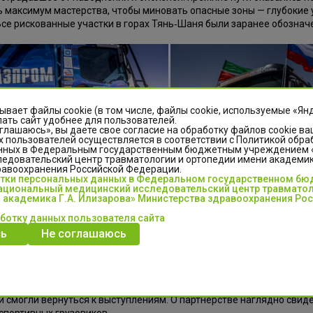
 максимум мастерства, чтобы миновать опасные зоны — глубокие
Все рискованные участки в горах Тянь‑Шаня были заранее обозна
ывает файлы cookie (в том числе, файлы cookie, используемые «Ян
ать сайт удобнее для пользователей.
глашаюсь», вы даете свое согласие на обработку файлов cookie ва
 пользователей осуществляется в соответствии с Политикой обра
нных в Федеральным государственным бюджетным учреждением
едовательский центр травматологии и ортопедии имени академика
равоохранения Российской Федерации.
отки персональных данных в Федеральном государственном б
циональный медицинский исследовательский центр травматол
 академика Г.А. Илизарова» Министерства здравоохранения Ро
четыре года «Синяя Армада» вернулась на арену масштабных межд
аботку данных пользователя сайта
класс, укрепив репутацию лучшей команды в дисциплине ралли‑ре
ь
Не соглашаюсь
 Дмитрий Никитин, Ильгиз Ахметзянов) занял первое место, а эк
) — второе. Бронзу завоевал экипаж Юрия Наймана из URAL MOTO
лизарова и «КАМАЗ‑мастер» объединяет тесное сотрудничество: 
я предстартовых консультаций спортсменов, а ряд гонщиков пос
и смогли вернуться к выступлениям. О партнёрстве наглядно свид
спортивных грузовиков.