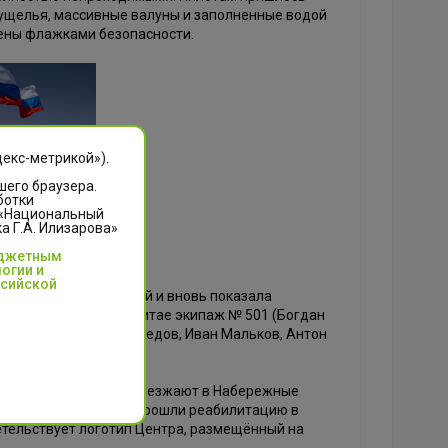
 ущелья, массивные валуны и заполненные водой
чены флажками безопасности.
декс-метрикой»).
шего браузера.
ботки
 «Национальный
 Г.А. Илизарова»
юджетным
огии и
ссийской
ународных состязаний и вновь показала
йдов. На подиуме в Китае экипаж № 501 (Богдан
ипаж № 502 (Алмаз Ахмедов, Иван Мальков, Антон
RSPORT.
врачи периодически выезжают в Набережные
ле полученных травм прошли реабилитацию в
етельствует логотип Центра, размещённый на