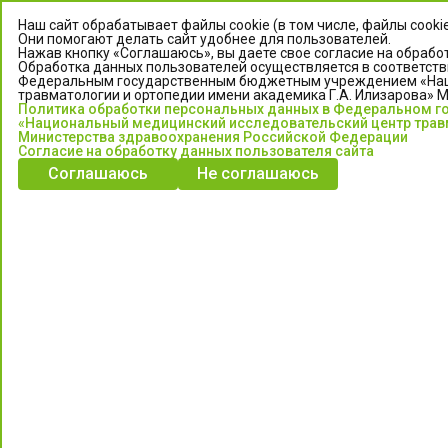
Наш сайт обрабатывает файлы cookie (в том числе, файлы cooki
Они помогают делать сайт удобнее для пользователей.
Нажав кнопку «Соглашаюсь», вы даете свое согласие на обработ
Обработка данных пользователей осуществляется в соответств
Федеральным государственным бюджетным учреждением «Нац
травматологии и ортопедии имени академика Г.А. Илизарова» 
Политика обработки персональных данных в Федеральном 
«Национальный медицинский исследовательский центр травм
Министерства здравоохранения Российской Федерации
Согласие на обработку данных пользователя сайта
ЦЕНТР ИЛИЗАРОВА
Соглашаюсь
Не соглашаюсь
Федеральное государственное бюджетное учреждение
«Национальный медицинский исследовательский центр
травматологии и ортопедии имени академика Г.А. Илизарова»
Министерства здравоохранения Российской Федерации
Информация о медицинских услугах и запись на прием:
Контакт-центр: +7 (3522) 44-35-03
Пн-Пт с 6.00 до 15.00 по московскому времени.
Запись на прием для жителей Кургана и Курганской обл.
по тел: 122 или (3522) 25-03-03, poliklinika45.ru или Госуслуги