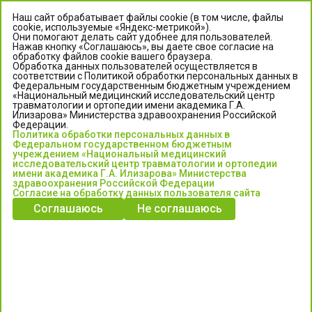
Наш сайт обрабатывает файлы cookie (в том числе, файлы
cookie, используемые «Яндекс-метрикой»).
Они помогают делать сайт удобнее для пользователей.
Нажав кнопку «Соглашаюсь», вы даете свое согласие на
обработку файлов cookie вашего браузера.
Обработка данных пользователей осуществляется в
соответствии с Политикой обработки персональных данных в
Федеральным государственным бюджетным учреждением
«Национальный медицинский исследовательский центр
травматологии и ортопедии имени академика Г.А.
ЦЕНТР ИЛИЗАРОВА
Илизарова» Министерства здравоохранения Российской
Федерации.
Политика обработки персональных данных в
Федеральное государственное бюджетное учреждение
Федеральном государственном бюджетным
«Национальный медицинский исследовательский центр
учреждением «Национальный медицинский
исследовательский центр травматологии и ортопедии
травматологии и ортопедии имени академика Г.А. Илизарова»
имени академика Г.А. Илизарова» Министерства
Министерства здравоохранения Российской Федерации
здравоохранения Российской Федерации
Согласие на обработку данных пользователя сайта
Соглашаюсь
Не соглашаюсь
Информация о медицинских услугах и запись на прием:
Контакт-центр: +7 (3522) 44-35-03
Пн-Пт с 6.00 до 15.00 по московскому времени.
Запись на прием для жителей Кургана и Курганской обл.
по тел: 122 или (3522) 25-03-03, poliklinika45.ru или Госуслуги