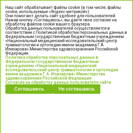
Наш сайт обрабатывает файлы cookie (в том числе, файлы
cookie, используемые «Яндекс-метрикой»).
Они помогают делать сайт удобнее для пользователей.
Нажав кнопку «Соглашаюсь», вы даете свое согласие на
обработку файлов cookie вашего браузера.
Обработка данных пользователей осуществляется в
соответствии с Политикой обработки персональных данных в
Федеральным государственным бюджетным учреждением
«Национальный медицинский исследовательский центр
травматологии и ортопедии имени академика Г.А.
ЦЕНТР ИЛИЗАРОВА
Илизарова» Министерства здравоохранения Российской
Федерации.
Политика обработки персональных данных в
Федеральное государственное бюджетное учреждение
Федеральном государственном бюджетным
«Национальный медицинский исследовательский центр
учреждением «Национальный медицинский
исследовательский центр травматологии и ортопедии
травматологии и ортопедии имени академика Г.А. Илизарова»
имени академика Г.А. Илизарова» Министерства
Министерства здравоохранения Российской Федерации
здравоохранения Российской Федерации
Согласие на обработку данных пользователя сайта
Соглашаюсь
Не соглашаюсь
Информация о медицинских услугах и запись на прием:
Контакт-центр: +7 (3522) 44-35-03
Пн-Пт с 6.00 до 15.00 по московскому времени.
Запись на прием для жителей Кургана и Курганской обл.
по тел: 122 или (3522) 25-03-03, poliklinika45.ru или Госуслуги