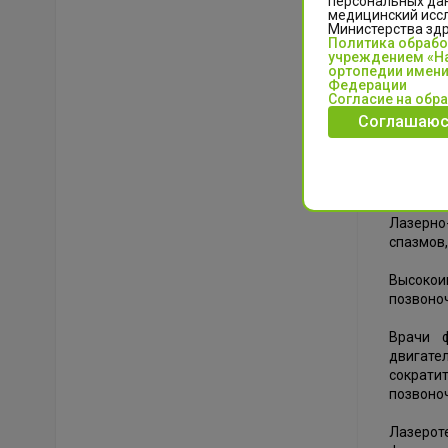
персональных да
медицинский иссл
Министерства зд
Политика обраб
учреждением «На
ортопедии имени
В рамка
Федерации
эксплуа
Согласие на обр
Соглашаюс
В арсена
Низкоин
нарушен
Лазерно
спазмов,
Высокои
позвоно
Врачи 
двигате
сократи
позвоно
Лазерот