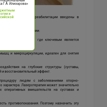
 «Национальный
 Г.А. Илизарова»
юджетным
огии и
ссийской
лении медицинской реабилитации введены в
бора для лазеротерапии.
рхностных патологий, где ключевым является
 мышц и микроциркуляции, идеален для снятия
оздействия на глубокие структуры (суставы,
 и восстановительный эффект.
процедуру людям с заболеваниями опорно-
о характера. Лазеротерапия может значительно
ых оперативных вмешательств на суставах и
есть противопоказания. Поэтому назначить эту