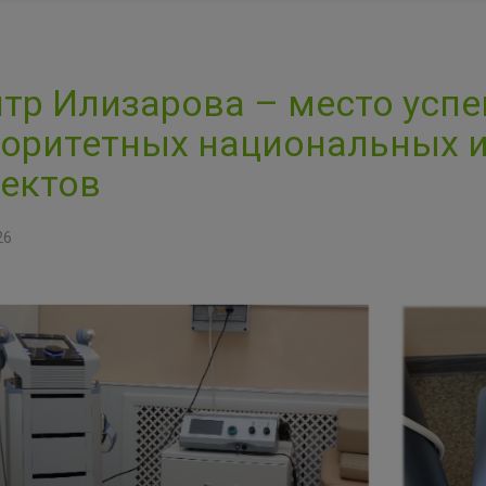
тр Илизарова – место усп
оритетных национальных и
ектов
26