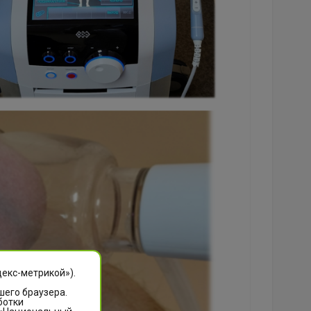
декс-метрикой»).
шего браузера.
ботки