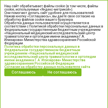
Наш сайт обрабатывает файлы cookie (в том числе, файлы
cookie, используемые «Яндекс-метрикой»).
Они помогают делать сайт удобнее для пользователей.
Нажав кнопку «Соглашаюсь», вы даете свое согласие на
обработку файлов cookie вашего браузера.
Обработка данных пользователей осуществляется в
соответствии с Политикой обработки персональных данных в
Федеральным государственным бюджетным учреждением
«Национальный медицинский исследовательский центр
травматологии и ортопедии имени академика Г.А.
ЦЕНТР ИЛИЗАРОВА
Илизарова» Министерства здравоохранения Российской
Федерации.
Политика обработки персональных данных в
Федеральное государственное бюджетное учреждение
Федеральном государственном бюджетным
«Национальный медицинский исследовательский центр
учреждением «Национальный медицинский
исследовательский центр травматологии и ортопедии
травматологии и ортопедии имени академика Г.А. Илизарова»
имени академика Г.А. Илизарова» Министерства
Министерства здравоохранения Российской Федерации
здравоохранения Российской Федерации
Согласие на обработку данных пользователя сайта
Соглашаюсь
Не соглашаюсь
Информация о медицинских услугах и запись на прием:
Контакт-центр: +7 (3522) 44-35-03
Пн-Пт с 6.00 до 15.00 по московскому времени.
Запись на прием для жителей Кургана и Курганской обл.
по тел: 122 или (3522) 25-03-03, poliklinika45.ru или Госуслуги