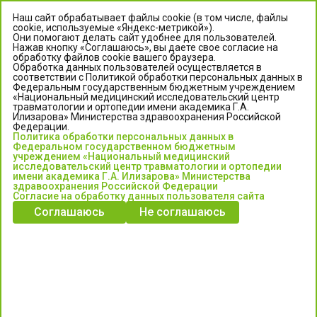
Наш сайт обрабатывает файлы cookie (в том числе, файлы
cookie, используемые «Яндекс-метрикой»).
Они помогают делать сайт удобнее для пользователей.
Нажав кнопку «Соглашаюсь», вы даете свое согласие на
обработку файлов cookie вашего браузера.
Обработка данных пользователей осуществляется в
соответствии с Политикой обработки персональных данных в
Федеральным государственным бюджетным учреждением
«Национальный медицинский исследовательский центр
травматологии и ортопедии имени академика Г.А.
ЦЕНТР ИЛИЗАРОВА
Илизарова» Министерства здравоохранения Российской
Федерации.
Политика обработки персональных данных в
Федеральное государственное бюджетное учреждение
Федеральном государственном бюджетным
«Национальный медицинский исследовательский центр
учреждением «Национальный медицинский
исследовательский центр травматологии и ортопедии
травматологии и ортопедии имени академика Г.А. Илизарова»
имени академика Г.А. Илизарова» Министерства
Министерства здравоохранения Российской Федерации
здравоохранения Российской Федерации
Согласие на обработку данных пользователя сайта
Соглашаюсь
Не соглашаюсь
Информация о медицинских услугах и запись на прием:
Контакт-центр: +7 (3522) 44-35-03
Пн-Пт с 6.00 до 15.00 по московскому времени.
Запись на прием для жителей Кургана и Курганской обл.
по тел: 122 или (3522) 25-03-03, poliklinika45.ru или Госуслуги