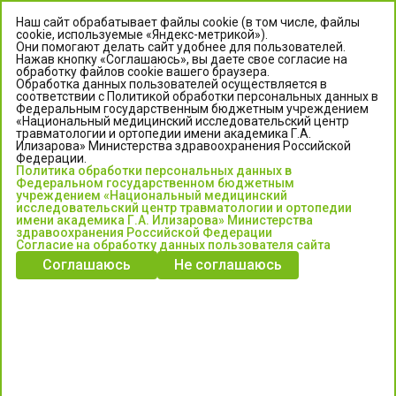
Наш сайт обрабатывает файлы cookie (в том числе, файлы
cookie, используемые «Яндекс-метрикой»).
Они помогают делать сайт удобнее для пользователей.
Нажав кнопку «Соглашаюсь», вы даете свое согласие на
обработку файлов cookie вашего браузера.
Обработка данных пользователей осуществляется в
соответствии с Политикой обработки персональных данных в
Федеральным государственным бюджетным учреждением
«Национальный медицинский исследовательский центр
травматологии и ортопедии имени академика Г.А.
ЦЕНТР ИЛИЗАРОВА
Илизарова» Министерства здравоохранения Российской
Федерации.
Политика обработки персональных данных в
Федеральное государственное бюджетное учреждение
Федеральном государственном бюджетным
«Национальный медицинский исследовательский центр
учреждением «Национальный медицинский
исследовательский центр травматологии и ортопедии
травматологии и ортопедии имени академика Г.А. Илизарова»
имени академика Г.А. Илизарова» Министерства
Министерства здравоохранения Российской Федерации
здравоохранения Российской Федерации
Согласие на обработку данных пользователя сайта
Соглашаюсь
Не соглашаюсь
Информация о медицинских услугах и запись на прием:
Контакт-центр: +7 (3522) 44-35-03
Пн-Пт с 6.00 до 15.00 по московскому времени.
Запись на прием для жителей Кургана и Курганской обл.
по тел: 122 или (3522) 25-03-03, poliklinika45.ru или Госуслуги