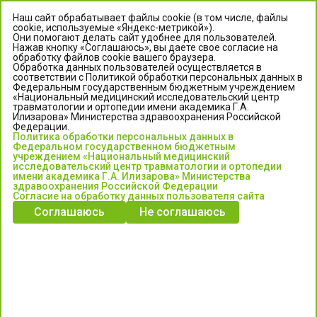
Наш сайт обрабатывает файлы cookie (в том числе, файлы
cookie, используемые «Яндекс-метрикой»).
Они помогают делать сайт удобнее для пользователей.
Нажав кнопку «Соглашаюсь», вы даете свое согласие на
обработку файлов cookie вашего браузера.
Обработка данных пользователей осуществляется в
соответствии с Политикой обработки персональных данных в
Федеральным государственным бюджетным учреждением
«Национальный медицинский исследовательский центр
травматологии и ортопедии имени академика Г.А.
ЦЕНТР ИЛИЗАРОВА
Илизарова» Министерства здравоохранения Российской
Федерации.
Политика обработки персональных данных в
Федеральное государственное бюджетное учреждение
Федеральном государственном бюджетным
«Национальный медицинский исследовательский центр
учреждением «Национальный медицинский
исследовательский центр травматологии и ортопедии
травматологии и ортопедии имени академика Г.А. Илизарова»
имени академика Г.А. Илизарова» Министерства
Министерства здравоохранения Российской Федерации
здравоохранения Российской Федерации
Согласие на обработку данных пользователя сайта
Соглашаюсь
Не соглашаюсь
Информация о медицинских услугах и запись на прием:
Контакт-центр: +7 (3522) 44-35-03
Пн-Пт с 6.00 до 15.00 по московскому времени.
Запись на прием для жителей Кургана и Курганской обл.
по тел: 122 или (3522) 25-03-03, poliklinika45.ru или Госуслуги