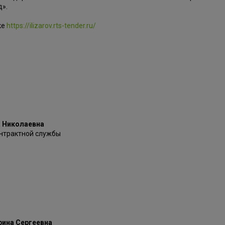
д».
ке
https://ilizarov.rts-tender.ru/
 Николаевна
нтрактной службы
рина Сергеевна