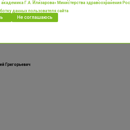
 академика Г.А. Илизарова» Министерства здравоохранения Ро
стные обязанности: Организация осуществления закупок товаров, 
аботку данных пользователя сайта
ь
Не соглашаюсь
ова работает с марта 2019 года.
ей Григорьевич