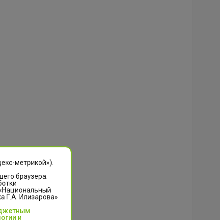
декс-метрикой»).
шего браузера.
ботки
 «Национальный
 Г.А. Илизарова»
юджетным
огии и