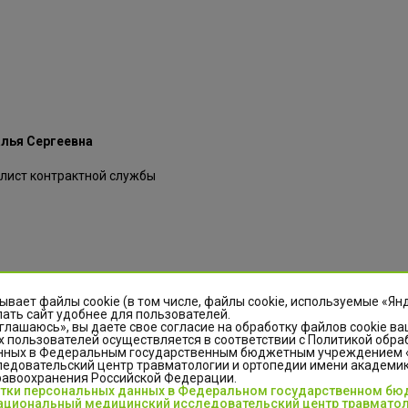
лья Сергеевна
лист контрактной службы
ывает файлы cookie (в том числе, файлы cookie, используемые «Ян
ать сайт удобнее для пользователей.
стасия Юрьевна
глашаюсь», вы даете свое согласие на обработку файлов cookie ва
 пользователей осуществляется в соответствии с Политикой обра
нных в Федеральным государственным бюджетным учреждением
рактной службы.
едовательский центр травматологии и ортопедии имени академика
равоохранения Российской Федерации.
отки персональных данных в Федеральном государственном б
шее. Окончила Курганский государственный университет 2012 г
циональный медицинский исследовательский центр травматол