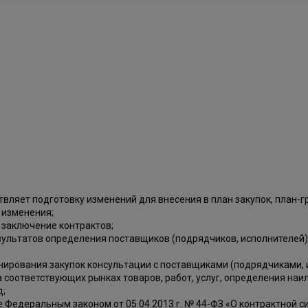
ствляет подготовку изменений для внесения в план закупок, план
х изменения;
 заключение контрактов;
зультатов определения поставщиков (подрядчиков, исполнителей)
нирования закупок консультации с поставщиками (подрядчиками, и
 соответствующих рынках товаров, работ, услуг, определения наи
д;
едеральным законом от 05.04.2013 г. № 44-ФЗ «О контрактной сис