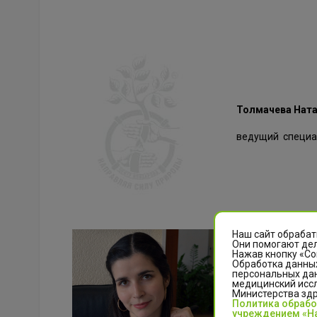
Толмачева Ната
ведущий специа
Наш сайт обрабат
Они помогают дел
Максимова Ана
Нажав кнопку «Со
Обработка данных
персональных да
специалист конт
медицинский иссл
Министерства зд
Политика обраб
Образование выс
учреждением «На