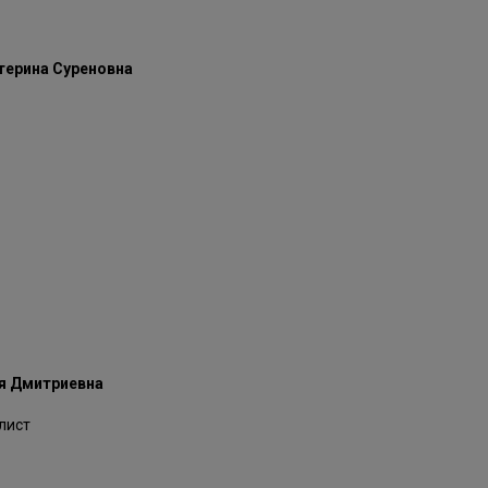
терина Суреновна
я Дмитриевна
лист