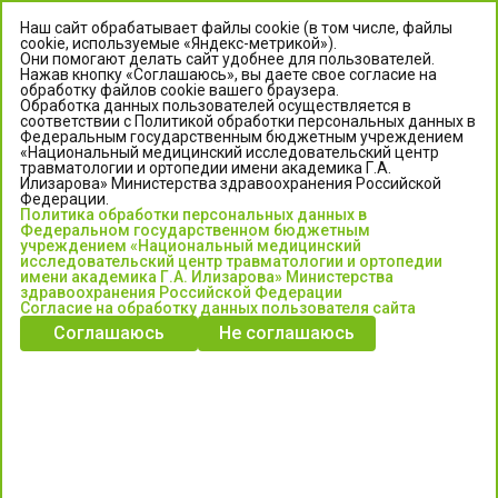
Наш сайт обрабатывает файлы cookie (в том числе, файлы
cookie, используемые «Яндекс-метрикой»).
Они помогают делать сайт удобнее для пользователей.
Нажав кнопку «Соглашаюсь», вы даете свое согласие на
обработку файлов cookie вашего браузера.
Обработка данных пользователей осуществляется в
соответствии с Политикой обработки персональных данных в
Федеральным государственным бюджетным учреждением
«Национальный медицинский исследовательский центр
травматологии и ортопедии имени академика Г.А.
ЦЕНТР ИЛИЗАРОВА
Илизарова» Министерства здравоохранения Российской
Федерации.
Политика обработки персональных данных в
Федеральное государственное бюджетное учреждение
Федеральном государственном бюджетным
«Национальный медицинский исследовательский центр
учреждением «Национальный медицинский
исследовательский центр травматологии и ортопедии
травматологии и ортопедии имени академика Г.А. Илизарова»
имени академика Г.А. Илизарова» Министерства
Министерства здравоохранения Российской Федерации
здравоохранения Российской Федерации
Согласие на обработку данных пользователя сайта
Соглашаюсь
Не соглашаюсь
Информация о медицинских услугах и запись на прием:
Контакт-центр: +7 (3522) 44-35-03
Пн-Пт с 6.00 до 15.00 по московскому времени.
Запись на прием для жителей Кургана и Курганской обл.
по тел: 122 или (3522) 25-03-03, poliklinika45.ru или Госуслуги