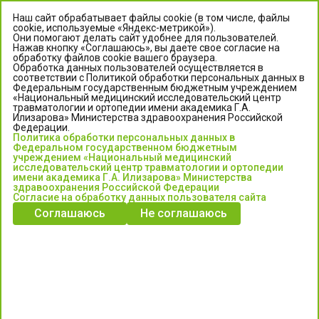
Наш сайт обрабатывает файлы cookie (в том числе, файлы
cookie, используемые «Яндекс-метрикой»).
Они помогают делать сайт удобнее для пользователей.
Нажав кнопку «Соглашаюсь», вы даете свое согласие на
обработку файлов cookie вашего браузера.
Обработка данных пользователей осуществляется в
соответствии с Политикой обработки персональных данных в
Федеральным государственным бюджетным учреждением
«Национальный медицинский исследовательский центр
травматологии и ортопедии имени академика Г.А.
ЦЕНТР ИЛИЗАРОВА
Илизарова» Министерства здравоохранения Российской
Федерации.
Политика обработки персональных данных в
Федеральное государственное бюджетное учреждение
Федеральном государственном бюджетным
«Национальный медицинский исследовательский центр
учреждением «Национальный медицинский
исследовательский центр травматологии и ортопедии
травматологии и ортопедии имени академика Г.А. Илизарова»
имени академика Г.А. Илизарова» Министерства
Министерства здравоохранения Российской Федерации
здравоохранения Российской Федерации
Согласие на обработку данных пользователя сайта
Соглашаюсь
Не соглашаюсь
Информация о медицинских услугах и запись на прием:
Контакт-центр: +7 (3522) 44-35-03
Пн-Пт с 6.00 до 15.00 по московскому времени.
Запись на прием для жителей Кургана и Курганской обл.
по тел: 122 или (3522) 25-03-03, poliklinika45.ru или Госуслуги