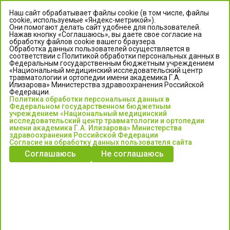
Наш сайт обрабатывает файлы cookie (в том числе, файлы
cookie, используемые «Яндекс-метрикой»).
Они помогают делать сайт удобнее для пользователей.
Нажав кнопку «Соглашаюсь», вы даете свое согласие на
обработку файлов cookie вашего браузера.
Обработка данных пользователей осуществляется в
соответствии с Политикой обработки персональных данных в
Федеральным государственным бюджетным учреждением
«Национальный медицинский исследовательский центр
травматологии и ортопедии имени академика Г.А.
ЦЕНТР ИЛИЗАРОВА
Илизарова» Министерства здравоохранения Российской
Федерации.
Политика обработки персональных данных в
Федеральное государственное бюджетное учреждение
Федеральном государственном бюджетным
«Национальный медицинский исследовательский центр
учреждением «Национальный медицинский
исследовательский центр травматологии и ортопедии
травматологии и ортопедии имени академика Г.А. Илизарова»
имени академика Г.А. Илизарова» Министерства
Министерства здравоохранения Российской Федерации
здравоохранения Российской Федерации
Согласие на обработку данных пользователя сайта
Соглашаюсь
Не соглашаюсь
Информация о медицинских услугах и запись на прием:
Контакт-центр: +7 (3522) 44-35-03
Пн-Пт с 6.00 до 15.00 по московскому времени.
Запись на прием для жителей Кургана и Курганской обл.
по тел: 122 или (3522) 25-03-03, poliklinika45.ru или Госуслуги