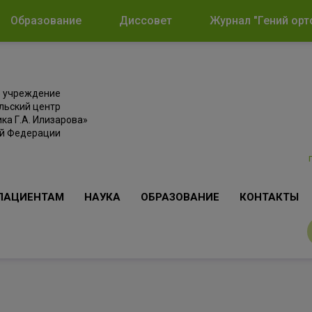
Образование
Диссовет
Журнал "Гений орт
е учреждение
льский центр
ка Г.А. Илизарова»
ой Федерации
ПАЦИЕНТАМ
НАУКА
ОБРАЗОВАНИЕ
КОНТАКТЫ