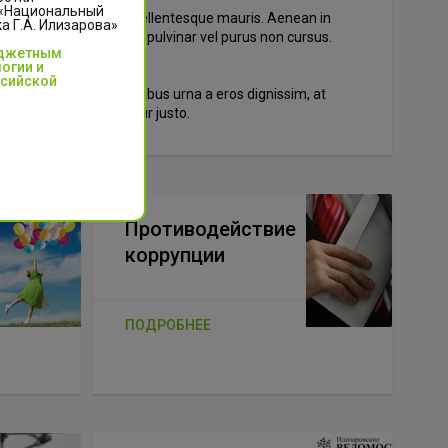
 «Национальный
a, vehicula quam ut, pellentesque mauris. Aenean in
 Г.А. Илизарова»
 pellentesque. Maecenas pulvinar vel purus non cursus.
юджетным
rcu.
огии и
ссийской
tum dictum. Fusce finibus urna a eros dignissim, at
m eu, finibus consectetur justo.
Противодействие
коррупции
ПОДРОБНЕЕ