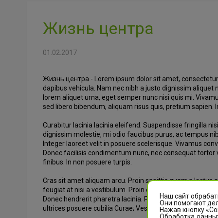
Жизнь центра
01.02.2017
Жизнь центра - Lorem ipsum dolor sit amet, consectetur ad
dapibus vehicula. Nam nec nibh a justo dignissim aliquet ne
lorem aliquet urna, eget semper nunc nisi quis mi. Vivamu
sed libero bibendum, aliquam risus quis, pretium sapien. I
Curabitur lacinia lacinia eleifend. Suspendisse fringilla ni
dignissim molestie, mi odio faucibus purus, ac tempus nibh 
Integer laoreet velit in posuere scelerisque. Vivamus conva
Donec facilisis condimentum nunc, nec consequat tortor vi
finibus. In non posuere turpis.
Cras sit amet aliquam arcu. Proin sagittis quam a lectus a
feugiat at nisi a vestibulum. Proin consectetur posuere eli
Наш сайт обрабат
Donec hendrerit pharetra lacinia. Praesent at tincidunt se
Они помогают дел
ultrices posuere cubilia Curae; Vestibulum volutpat rhoncu
Нажав кнопку «Со
Обработка данных