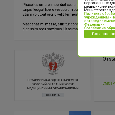
персональных да
Phasellus ornare imperdiet scelerisque. Mauris pellent
медицинский иссл
turpis feugiat libero vestibulum pulvinar. Mauris a vesti
Министерства зд
Политика обраб
Etiam volutpat orci id velit fermentum, sit amet mollis lig
учреждением «На
ортопедии имени
Maecenas mi massa, efficitur commodo erat placerat, orna
Федерации
Согласие на обр
dignissim arcu maximus. Ut ac mattis ligula. Sed id lectus
Соглашаюс
Отз
НЕЗАВИСИМАЯ ОЦЕНКА КАЧЕСТВА
СМОТР
УСЛОВИЙ ОКАЗАНИЯ УСЛУГ
МЕДИЦИНСКИМИ ОРГАНИЗАЦИЯМИ
ОЦЕНИТЬ