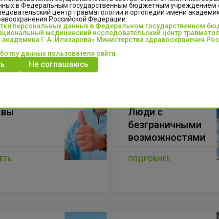
нных в Федеральным государственным бюджетным учреждением
esque purus sed quam condimentum sodales. Pellentesque in sem pharetr
едовательский центр травматологии и ортопедии имени академика
bulum lorem. Praesent sodales urna sed dui convallis, vel ultrices magna
равоохранения Российской Федерации.
отки персональных данных в Федеральном государственном б
ula ultrices. Nulla sit amet mauris non erat pulvinar ullamcorper nec eu a
циональный медицинский исследовательский центр травматол
 академика Г.А. Илизарова» Министерства здравоохранения Ро
re interdum justo. Sed id malesuada est. Fusce eleifend odio at elemen
аботку данных пользователя сайта
 non purus dictum pulvinar. Praesent mauris nulla, ultrices sit amet ipsu
ь
Не соглашаюсь
ывы
Люди с
безграничными
возможностями
ЕТЬ
ПОДРОБНЕЕ