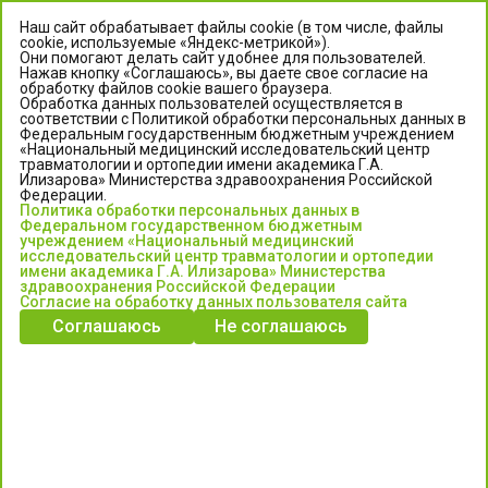
Наш сайт обрабатывает файлы cookie (в том числе, файлы
cookie, используемые «Яндекс-метрикой»).
Они помогают делать сайт удобнее для пользователей.
Нажав кнопку «Соглашаюсь», вы даете свое согласие на
обработку файлов cookie вашего браузера.
Обработка данных пользователей осуществляется в
соответствии с Политикой обработки персональных данных в
Федеральным государственным бюджетным учреждением
«Национальный медицинский исследовательский центр
травматологии и ортопедии имени академика Г.А.
ЦЕНТР ИЛИЗАРОВА
Илизарова» Министерства здравоохранения Российской
Федерации.
Политика обработки персональных данных в
Федеральное государственное бюджетное учреждение
Федеральном государственном бюджетным
«Национальный медицинский исследовательский центр
учреждением «Национальный медицинский
исследовательский центр травматологии и ортопедии
травматологии и ортопедии имени академика Г.А. Илизарова»
имени академика Г.А. Илизарова» Министерства
Министерства здравоохранения Российской Федерации
здравоохранения Российской Федерации
Согласие на обработку данных пользователя сайта
Соглашаюсь
Не соглашаюсь
Информация о медицинских услугах и запись на прием:
Контакт-центр: +7 (3522) 44-35-03
Пн-Пт с 6.00 до 15.00 по московскому времени.
Запись на прием для жителей Кургана и Курганской обл.
по тел: 122 или (3522) 25-03-03, poliklinika45.ru или Госуслуги