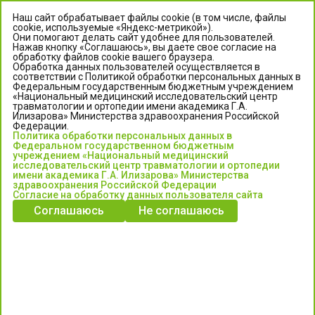
Наш сайт обрабатывает файлы cookie (в том числе, файлы
cookie, используемые «Яндекс-метрикой»).
Они помогают делать сайт удобнее для пользователей.
Нажав кнопку «Соглашаюсь», вы даете свое согласие на
обработку файлов cookie вашего браузера.
Обработка данных пользователей осуществляется в
соответствии с Политикой обработки персональных данных в
Федеральным государственным бюджетным учреждением
«Национальный медицинский исследовательский центр
травматологии и ортопедии имени академика Г.А.
ЦЕНТР ИЛИЗАРОВА
Илизарова» Министерства здравоохранения Российской
Федерации.
Политика обработки персональных данных в
Федеральное государственное бюджетное учреждение
Федеральном государственном бюджетным
«Национальный медицинский исследовательский центр
учреждением «Национальный медицинский
исследовательский центр травматологии и ортопедии
травматологии и ортопедии имени академика Г.А. Илизарова»
имени академика Г.А. Илизарова» Министерства
Министерства здравоохранения Российской Федерации
здравоохранения Российской Федерации
Согласие на обработку данных пользователя сайта
Соглашаюсь
Не соглашаюсь
Информация о медицинских услугах и запись на прием:
Контакт-центр: +7 (3522) 44-35-03
Пн-Пт с 6.00 до 15.00 по московскому времени.
Запись на прием для жителей Кургана и Курганской обл.
по тел: 122 или (3522) 25-03-03, poliklinika45.ru или Госуслуги