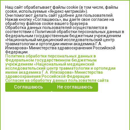
Наш сайт обрабатывает файлы cookie (в том числе, файлы
cookie, используемые «Яндекс-метрикой»).
Они помогают делать сайт удобнее для пользователей.
Нажав кнопку «Соглашаюсь», вы даете свое согласие на
обработку файлов cookie вашего браузера.
Обработка данных пользователей осуществляется в
соответствии с Политикой обработки персональных данных в
Федеральным государственным бюджетным учреждением
«Национальный медицинский исследовательский центр
травматологии и ортопедии имени академика Г.А.
ЦЕНТР ИЛИЗАРОВА
Илизарова» Министерства здравоохранения Российской
Федерации.
Политика обработки персональных данных в
Федеральное государственное бюджетное учреждение
Федеральном государственном бюджетным
«Национальный медицинский исследовательский центр
учреждением «Национальный медицинский
исследовательский центр травматологии и ортопедии
травматологии и ортопедии имени академика Г.А. Илизарова»
имени академика Г.А. Илизарова» Министерства
Министерства здравоохранения Российской Федерации
здравоохранения Российской Федерации
Согласие на обработку данных пользователя сайта
Соглашаюсь
Не соглашаюсь
Информация о медицинских услугах и запись на прием:
Контакт-центр: +7 (3522) 44-35-03
Пн-Пт с 6.00 до 15.00 по московскому времени.
Запись на прием для жителей Кургана и Курганской обл.
по тел: 122 или (3522) 25-03-03, poliklinika45.ru или Госуслуги