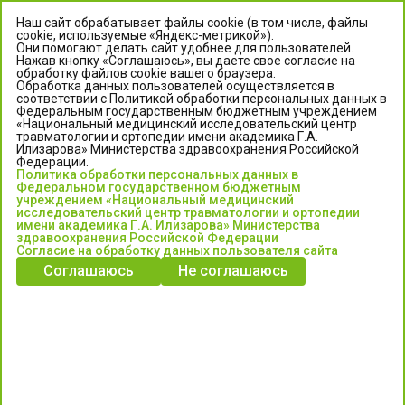
Наш сайт обрабатывает файлы cookie (в том числе, файлы
cookie, используемые «Яндекс-метрикой»).
Они помогают делать сайт удобнее для пользователей.
Нажав кнопку «Соглашаюсь», вы даете свое согласие на
обработку файлов cookie вашего браузера.
Обработка данных пользователей осуществляется в
соответствии с Политикой обработки персональных данных в
Федеральным государственным бюджетным учреждением
«Национальный медицинский исследовательский центр
травматологии и ортопедии имени академика Г.А.
ЦЕНТР ИЛИЗАРОВА
Илизарова» Министерства здравоохранения Российской
Федерации.
Политика обработки персональных данных в
Федеральное государственное бюджетное учреждение
Федеральном государственном бюджетным
«Национальный медицинский исследовательский центр
учреждением «Национальный медицинский
исследовательский центр травматологии и ортопедии
травматологии и ортопедии имени академика Г.А. Илизарова»
имени академика Г.А. Илизарова» Министерства
Министерства здравоохранения Российской Федерации
здравоохранения Российской Федерации
Согласие на обработку данных пользователя сайта
Соглашаюсь
Не соглашаюсь
Информация о медицинских услугах и запись на прием:
Контакт-центр: +7 (3522) 44-35-03
Пн-Пт с 6.00 до 15.00 по московскому времени.
Запись на прием для жителей Кургана и Курганской обл.
по тел: 122 или (3522) 25-03-03, poliklinika45.ru или Госуслуги