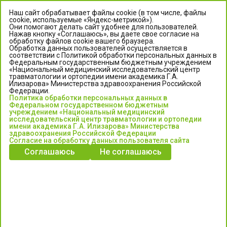
Наш сайт обрабатывает файлы cookie (в том числе, файлы
cookie, используемые «Яндекс-метрикой»).
Они помогают делать сайт удобнее для пользователей.
Нажав кнопку «Соглашаюсь», вы даете свое согласие на
обработку файлов cookie вашего браузера.
Обработка данных пользователей осуществляется в
соответствии с Политикой обработки персональных данных в
Федеральным государственным бюджетным учреждением
«Национальный медицинский исследовательский центр
травматологии и ортопедии имени академика Г.А.
ЦЕНТР ИЛИЗАРОВА
Илизарова» Министерства здравоохранения Российской
Федерации.
Политика обработки персональных данных в
Федеральное государственное бюджетное учреждение
Федеральном государственном бюджетным
«Национальный медицинский исследовательский центр
учреждением «Национальный медицинский
исследовательский центр травматологии и ортопедии
травматологии и ортопедии имени академика Г.А. Илизарова»
имени академика Г.А. Илизарова» Министерства
Министерства здравоохранения Российской Федерации
здравоохранения Российской Федерации
Согласие на обработку данных пользователя сайта
Соглашаюсь
Не соглашаюсь
Информация о медицинских услугах и запись на прием:
Контакт-центр: +7 (3522) 44-35-03
Пн-Пт с 6.00 до 15.00 по московскому времени.
Запись на прием для жителей Кургана и Курганской обл.
по тел: 122 или (3522) 25-03-03, poliklinika45.ru или Госуслуги