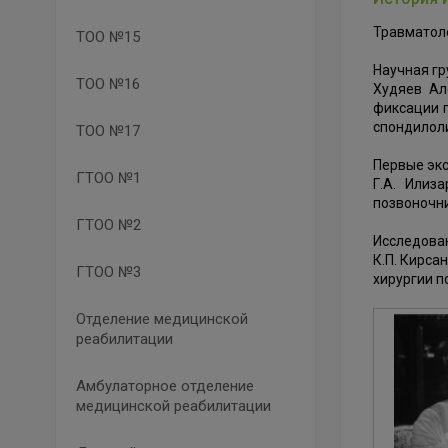
Травматоло
ТОО №15
Научная гр
ТОО №16
Худяев Ал
фиксации 
спондилоли
ТОО №17
Первые экс
ГТОО №1
Г.А. Илиз
позвоночни
ГТОО №2
Исследова
К.П. Кирса
ГТОО №3
хирургии п
Отделение медицинской
реабилитации
Амбулаторное отделение
медицинской реабилитации