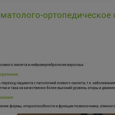
матолого-ортопедическое
осевого скелета и нейровертебрология взрослых
тделения:
 переход пациента с патологией осевого скелета, т.е. заболеван
етки и таза на качественно более высокий уровень опоры и движе
еления:
ение формы, опороспособности и функции позвоночника, спинного 