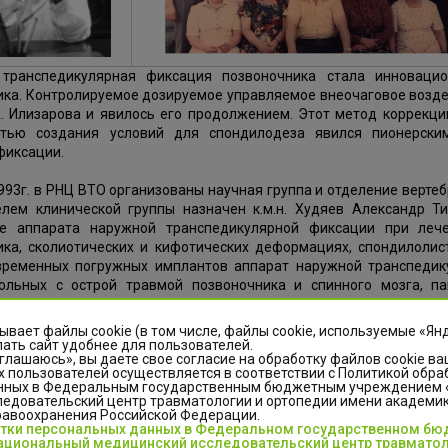
транспедикулярная фиксация позвоночника стала инноваци
ика. Контролируемое дозируемое управляемое внеочаговое возд
А. Илизарова и явилось его продолжением. Этот метод коррекц
тью создания условий для спондилодеза явился пионерски
фиксации.
993г. в РНЦ ВТО организованы научная группа и отделение верте
елем клинической группы назначен к.м.н. Худяев Александр Т
е аппарата наружной транспедикулярной фиксации при леч
ика, сколиотических и кифотических деформациях, спондилолис
временных погружных имплантов аппарат наружной транспедик
ольных с острой травмой позвоночника и спинного мозга, п
ских и кифотических деформаций позвоночника и спондилолистез
ывает файлы cookie (в том числе, файлы cookie, используемые «Ян
шем спектр оперативных вмешательств и применяемых методик 
ать сайт удобнее для пользователей.
глашаюсь», вы даете свое согласие на обработку файлов cookie ва
иями деятельности отделения были: лечение пациентов с д
 пользователей осуществляется в соответствии с Политикой обра
тивно-дистрофическими заболеваниями и применение метод
нных в Федеральным государственным бюджетным учреждением
я спинного мозга и периферических нервов. С января 2015 года
едовательский центр травматологии и ортопедии имени академика
равоохранения Российской Федерации.
ого-ортопедическое отделение №10.
отки персональных данных в Федеральном государственном б
циональный медицинский исследовательский центр травматол