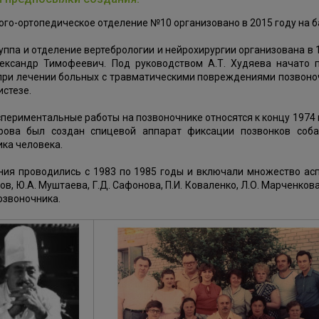
го-ортопедическое отделение №10 организовано в 2015 году на б
уппа и отделение вертебрологии и нейрохирургии организована в 
ександр Тимофеевич. Под руководством А.Т. Худяева начато 
при лечении больных с травматическими повреждениями позвоноч
стезе.
периментальные работы на позвоночнике относятся к концу 1974 г
арова был создан спицевой аппарат фиксации позвонков соб
ка человека.
ния проводились с 1983 по 1985 годы и включали множество асп
нов, Ю.А. Муштаева, Г.Д. Сафонова, П.И. Коваленко, Л.О. Марченко
озвоночника.