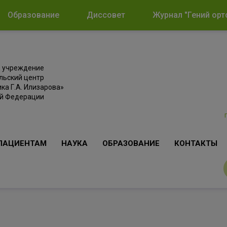
Образование
Диссовет
Журнал "Гений орт
е учреждение
льский центр
ка Г.А. Илизарова»
ой Федерации
ПАЦИЕНТАМ
НАУКА
ОБРАЗОВАНИЕ
КОНТАКТЫ