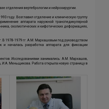
азе отделения вертебрологии и нейрохирургии.
1993 году. Возглавил отделение и клиническую группу
применение аппарата наружной транспедикулярной
ника, сколиотических и кифотических деформациях,
. В 1978-1979 гг. А.М. Мархашовым под руководством
ак и началась разработка аппарата для фиксации
ектов. Исследованиями занимались: А.М. Мархашов,
ва, И.А. Меньщикова. Работа открыла новую страницу в