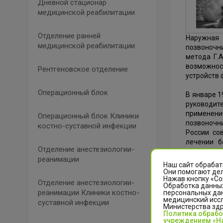
Дневной стационар
медицинской реабилитации
Отделение ранней
Наружная 
медицинской реабилитации
позвоночн
метода Г.
возможнос
Рентгеновское отделение
устройств 
Операционный блок
В январе 1
руководит
применени
Операционный блок Клиники
позвоночн
костно-суставной инфекции
России со
лечении б
Отделение анестезиологии-
сколиотиче
реанимации
Наш сайт обрабат
В дальней
Они помогают дел
Нажав кнопку «Со
направлен
Отделение анестезиологии-
Обработка данных
дегенера
реанимации Клиники костно-
персональных да
повреждени
медицинский иссл
суставной инфекции
Министерства зд
травматол
Политика обраб
учреждением «На