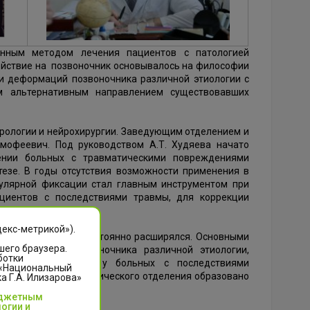
онным методом лечения пациентов с патологией
ействие на позвоночник основывалось на философии
ии деформаций позвоночника различной этиологии с
м альтернативным направлением существовавших
брологии и нейрохирургии. Заведующим отделением и
имофеевич. Под руководством А.Т. Худяева начато
ении больных с травматическими повреждениями
тезе. В годы отсутствия возможности применения в
улярной фиксации стал главным инструментом при
ациентов с последствиями травмы, для коррекции
а.
декс-метрикой»).
лечения больных постоянно расширялся. Основными
шего браузера.
еформациями позвоночника различной этиологии,
ботки
ик нейромодуляции у больных с последствиями
 «Национальный
 на базе нейрохирургического отделения образовано
 Г.А. Илизарова»
юджетным
огии и