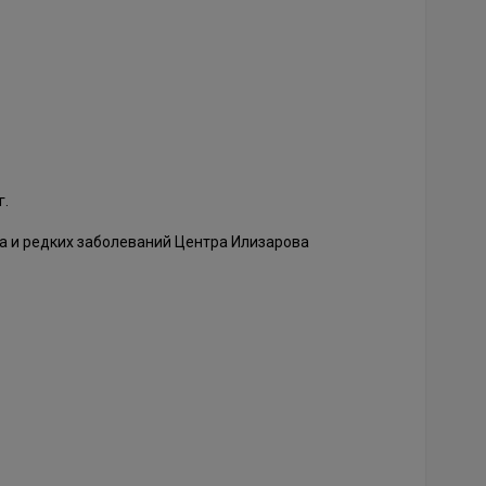
г.
а и редких заболеваний Центра Илизарова