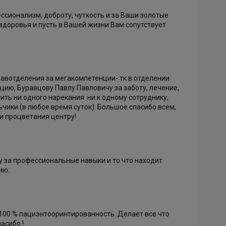
сионализм, доброту, чуткость и за Ваши золотые
 здоровья и пусть в Вашей жизни Вам сопутствует
завотделения за мегакомпетенции- тк в отделении
цию, Буравцову Павлу Павловичу за заботу, лечение,
зить ни одного нарекания ни к одному сотруднику,
чики (в любое время суток). Большое спасибо всем,
 и процветания центру!
 за профессиональные навыки и то что находит
ию.
 100 % пациэнтооринтированность .Делает все что
пасибо !