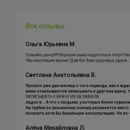
Все отзывы
Ольга Юрьевна М.
Спасибо центр!!!!! Вернули сына подростка в спорт! 
! Вы настоящие врачи ! Дай бог Вам здоровья, удачи ,
Светлана Анатольевна В.
Прошло уже два месяца с того периода, как я ждала
меня отказываются записывать к другому врачу, т
ЗАПИСЫВАТЬ К ВРАЧУ ИЗ ЗА ЗАВАЛА.
ладно я... А что с людьми, у которых более серь
На трубки по указанному номеру разумеется никто н
получить хотя бы бональную консультацию. Но из -
Алёна Михайловна Л.