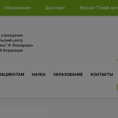
Образование
Диссовет
Журнал "Гений орт
е учреждение
льский центр
ка Г.А. Илизарова»
ой Федерации
ПАЦИЕНТАМ
НАУКА
ОБРАЗОВАНИЕ
КОНТАКТЫ