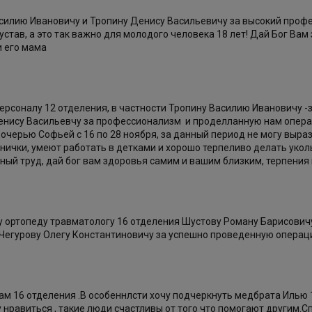
силию Ивановичу и Тропину Денису Васильевичу за высокий профес
устав, а это так важно для молодого человека 18 лет! Дай Бог Вам
и его мама
рсоналу 12 отделения, в частности Тропину Василию Ивановичу -
 Денису Васильевчу за профессионализм и проделланную нам опера
дочерью Софьей с 16 по 28 ноября, за данный период не могу выра
нички, умеют работать в детками и хорошо терпеливо делать уколь
ный труд, дай бог вам здоровья самим и вашим близким, терпения
 ортопеду травматологу 16 отделения Шустову Роману Барисовичу
 Чегурову Олегу Константиновичу за успешно проведенную операц
ам 16 отделения .В особеннлсти хочу подчеркнуть медбрата Илью
у нравиться , такие люди счастливы от того что помогают другим.С