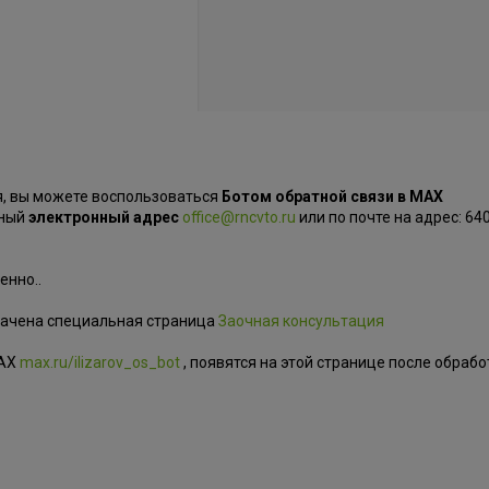
я, вы можете воспользоваться
Ботом обратной связи в MAX
ьный
электронный адрес
office@rncvto.ru
или по почте на адрес: 640
енно..
начена специальная страница
Заочная консультация
MAX
max.ru/ilizarov_os_bot
, появятся на этой странице после обрабо