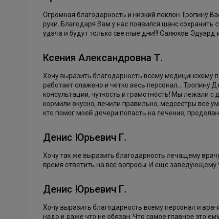
Огромная благодарность и низкий поклон Тропину Ва
руки. Благодаря Вам у нас появился шанс сохранить с
удача и будут только светлые дни!!! Салюков Эдуард 
Ксения Александровна Т.
Хочу выразить благодарность всему медицинскому пе
работает слажено и четко весь персонал, , Тропину
консультации, чуткость и грамотность! Мы лежали с 
кормили вкусно, лечили правильно, медсестры все ум
кто помог моей дочери попасть на лечение, проделан
Денис Юрьевич Г.
Хочу так же выразить благодарность лечащему врачу
время ответить на все вопросы. И еще заведующему
Денис Юрьевич Г.
Хочу выразить благодарность всему персонал и врач
надо и даже что не обязан. Что самое главное это ем