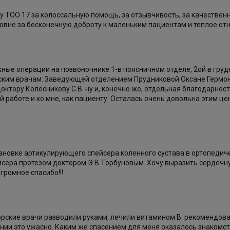
ТОО 17 за колоссальную помощь, за отзывчивость, за качественно
овне за бесконечную доброту к маленьким пациентам и теплое от
ожные операции на позвоночнике 1-в поясничном отделе, 2ой в гру
вским врачам: Заведующей отделением Прудниковой Оксане Гермо
, доктору Колесникову С.В. ну и, конечно же, отдельная благодарн
работе и ко мне, как пациенту. Осталась очень довольна этим це
тановке артикулирующего спейсера коленного сустава в ортопедич
йсера протезом доктором Э.В. Горбуновым. Хочу выразить сердечн
громное спасибо!!!
орские врачи разводили руками, лечили витамином B. рекомендова
ении это ужасно. Каким же спасением для меня оказалось знакомс