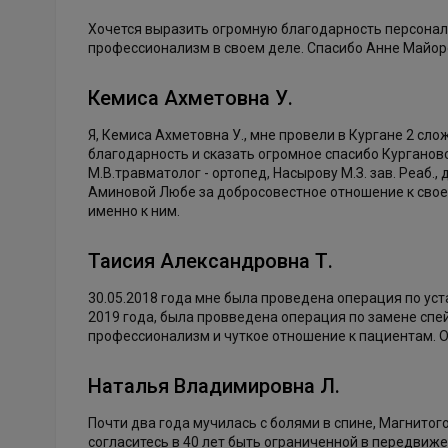
Хочется выразить огромную благодарность персоналу 
профессионализм в своем деле. Спасибо Анне Майор
Кемиса Ахметовна У.
Я, Кемиса Ахметовна У., мне провели в Кургане 2 сл
благодарность и сказать огромное спасибо Кургано
М.В.травматолог - ортопед, Насырову М.З. зав. Реаб.
Аминовой Любе за добросовестное отношение к своей 
именно к ним.
Таисия Александровна Т.
30.05.2018 года мне была проведена операция по ус
2019 года, была провведена операция по замене спе
профессионализм и чуткое отношение к пациентам. О
Наталья Владимировна Л.
Почти два года мучилась с болями в спине, Магнитог
согласитесь в 40 лет быть ограниченной в передвиж