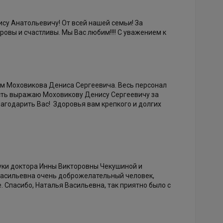
у Анатольевичу! От всей нашей семьи! За
овы и счастливы. Мы Вас любим!!!! С уважением к
ом Моховикова Дениса Сергеевича. Весь персонал
ость выражаю Моховикову Денису Сергеевичу за
агодарить Вас! Здоровья вам крепкого и долгих
руки доктора Инны Викторовны Чекушиной и
Васильевна очень доброжелательный человек,
 Спасибо, Наталья Васильевна, так приятно было с