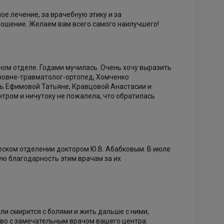
е лечение, за врачебную этику и за
ношение. Желаем вам всего самого наилучшего!
дном отделе. Годами мучилась .Очень хочу выразить
новне-травматолог-ортопед, Хомченко
ость Ефимовой Татьяне, Кравцовой Анастасии и
нтром и ничутоку не пожалела, что обратилась
еском отделении доктором Ю.В. Абабковым. В июле
ую благодарность этим врачам за их
ли смирится с болями и жить дальше с ними,
тво с замечательным врачом вашего центра: