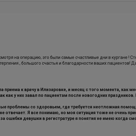
Несмотря на операцию, это были самые счастливые дни в кургане ! С
 терпения , большого счастья и благодарности ваших пациентов! Дари
 приема к врачу в Илизаровке, и месяц с того момента, как мне 
ак как у них завал по пациентам после новогодних праздников.
езные проблемы со здоровьем, где требуется неотложная помощ
е отвечает. Я все понимаю, но моя ситуация тоже не очень прия
за ошибки девушки в регистратуре я понятия не имею когда смо