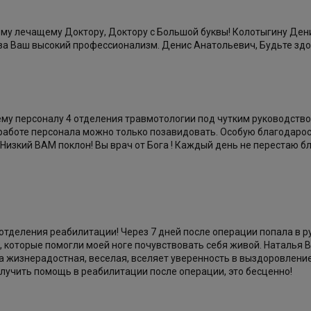
 лечащему Доктору, Доктору с Большой буквы! Колотыгину Денис
за Ваш высокий профессионализм. Денис Анатольевич, Будьте здор
ему персоналу 4 отделения травмотологии под чутким руководств
 работе персонала можно только позавидовать. Особую благодар
Низкий ВАМ поклон! Вы врач от Бога ! Каждый день не перестаю бл
 отделения реабилитации! Через 7 дней после операции попала в 
 которые помогли моей ноге почувствовать себя живой. Наталья 
 жизнерадостная, веселая, вселяет уверенность в выздоровление.
лучить помощь в реабилитации после операции, это бесценно!