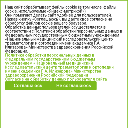
Наш сайт обрабатывает файлы cookie (в том числе, файлы
cookie, используемые «Яндекс-метрикой»).
Они помогают делать сайт удобнее для пользователей.
Нажав кнопку «Соглашаюсь», вы даете свое согласие на
обработку файлов cookie вашего браузера.
Обработка данных пользователей осуществляется в
соответствии с Политикой обработки персональных данных в
Федеральным государственным бюджетным учреждением
«Национальный медицинский исследовательский центр
травматологии и ортопедии имени академика Г.А.
ЦЕНТР ИЛИЗАРОВА
Илизарова» Министерства здравоохранения Российской
Федерации.
Политика обработки персональных данных в
Федеральное государственное бюджетное учреждение
Федеральном государственном бюджетным
«Национальный медицинский исследовательский центр
учреждением «Национальный медицинский
исследовательский центр травматологии и ортопедии
травматологии и ортопедии имени академика Г.А. Илизарова»
имени академика Г.А. Илизарова» Министерства
Министерства здравоохранения Российской Федерации
здравоохранения Российской Федерации
Согласие на обработку данных пользователя сайта
Соглашаюсь
Не соглашаюсь
Информация о медицинских услугах и запись на прием:
Контакт-центр: +7 (3522) 44-35-03
Пн-Пт с 6.00 до 15.00 по московскому времени.
Запись на прием для жителей Кургана и Курганской обл.
по тел: 122 или (3522) 25-03-03, poliklinika45.ru или Госуслуги