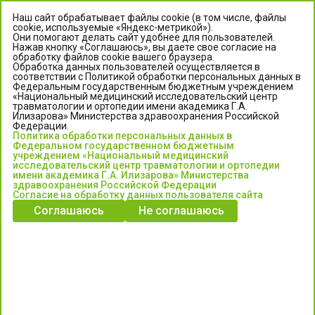
Наш сайт обрабатывает файлы cookie (в том числе, файлы
cookie, используемые «Яндекс-метрикой»).
Они помогают делать сайт удобнее для пользователей.
Нажав кнопку «Соглашаюсь», вы даете свое согласие на
обработку файлов cookie вашего браузера.
Обработка данных пользователей осуществляется в
соответствии с Политикой обработки персональных данных в
Федеральным государственным бюджетным учреждением
«Национальный медицинский исследовательский центр
травматологии и ортопедии имени академика Г.А.
ЦЕНТР ИЛИЗАРОВА
Илизарова» Министерства здравоохранения Российской
Федерации.
Политика обработки персональных данных в
Федеральное государственное бюджетное учреждение
Федеральном государственном бюджетным
«Национальный медицинский исследовательский центр
учреждением «Национальный медицинский
исследовательский центр травматологии и ортопедии
травматологии и ортопедии имени академика Г.А. Илизарова»
имени академика Г.А. Илизарова» Министерства
Министерства здравоохранения Российской Федерации
здравоохранения Российской Федерации
Согласие на обработку данных пользователя сайта
Соглашаюсь
Не соглашаюсь
Информация о медицинских услугах и запись на прием:
Контакт-центр: +7 (3522) 44-35-03
Пн-Пт с 6.00 до 15.00 по московскому времени.
Запись на прием для жителей Кургана и Курганской обл.
по тел: 122 или (3522) 25-03-03, poliklinika45.ru или Госуслуги