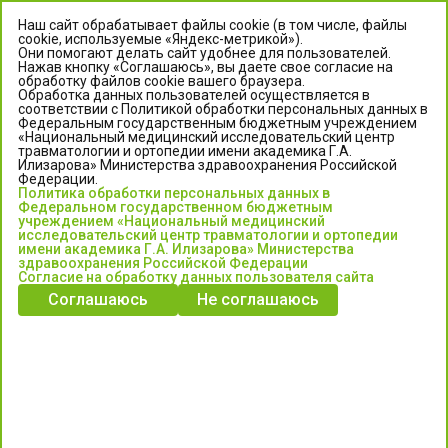
Наш сайт обрабатывает файлы cookie (в том числе, файлы
cookie, используемые «Яндекс-метрикой»).
Они помогают делать сайт удобнее для пользователей.
Нажав кнопку «Соглашаюсь», вы даете свое согласие на
обработку файлов cookie вашего браузера.
Обработка данных пользователей осуществляется в
соответствии с Политикой обработки персональных данных в
Федеральным государственным бюджетным учреждением
«Национальный медицинский исследовательский центр
травматологии и ортопедии имени академика Г.А.
ЦЕНТР ИЛИЗАРОВА
Илизарова» Министерства здравоохранения Российской
Федерации.
Политика обработки персональных данных в
Федеральное государственное бюджетное учреждение
Федеральном государственном бюджетным
«Национальный медицинский исследовательский центр
учреждением «Национальный медицинский
исследовательский центр травматологии и ортопедии
травматологии и ортопедии имени академика Г.А. Илизарова»
имени академика Г.А. Илизарова» Министерства
Министерства здравоохранения Российской Федерации
здравоохранения Российской Федерации
Согласие на обработку данных пользователя сайта
Соглашаюсь
Не соглашаюсь
Информация о медицинских услугах и запись на прием:
Контакт-центр: +7 (3522) 44-35-03
Пн-Пт с 6.00 до 15.00 по московскому времени.
Запись на прием для жителей Кургана и Курганской обл.
по тел: 122 или (3522) 25-03-03, poliklinika45.ru или Госуслуги