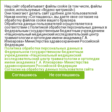
Наш сайт обрабатывает файлы cookie (в том числе, файлы
cookie, используемые «Яндекс-метрикой»).
Они помогают делать сайт удобнее для пользователей.
Нажав кнопку «Соглашаюсь», вы даете свое согласие на
обработку файлов cookie вашего браузера.
Обработка данных пользователей осуществляется в
соответствии с Политикой обработки персональных данных в
Федеральным государственным бюджетным учреждением
«Национальный медицинский исследовательский центр
травматологии и ортопедии имени академика Г.А.
ЦЕНТР ИЛИЗАРОВА
Илизарова» Министерства здравоохранения Российской
Федерации.
Политика обработки персональных данных в
Федеральное государственное бюджетное учреждение
Федеральном государственном бюджетным
«Национальный медицинский исследовательский центр
учреждением «Национальный медицинский
исследовательский центр травматологии и ортопедии
травматологии и ортопедии имени академика Г.А. Илизарова»
имени академика Г.А. Илизарова» Министерства
Министерства здравоохранения Российской Федерации
здравоохранения Российской Федерации
Согласие на обработку данных пользователя сайта
Соглашаюсь
Не соглашаюсь
Информация о медицинских услугах и запись на прием:
Контакт-центр: +7 (3522) 44-35-03
Пн-Пт с 6.00 до 15.00 по московскому времени.
Запись на прием для жителей Кургана и Курганской обл.
по тел: 122 или (3522) 25-03-03, poliklinika45.ru или Госуслуги