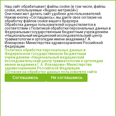
Наш сайт обрабатывает файлы cookie (в том числе, файлы
cookie, используемые «Яндекс-метрикой»).
Они помогают делать сайт удобнее для пользователей.
Нажав кнопку «Соглашаюсь», вы даете свое согласие на
обработку файлов cookie вашего браузера.
Обработка данных пользователей осуществляется в
соответствии с Политикой обработки персональных данных в
Федеральным государственным бюджетным учреждением
«Национальный медицинский исследовательский центр
травматологии и ортопедии имени академика Г.А.
ЦЕНТР ИЛИЗАРОВА
Илизарова» Министерства здравоохранения Российской
Федерации.
Политика обработки персональных данных в
Федеральное государственное бюджетное учреждение
Федеральном государственном бюджетным
«Национальный медицинский исследовательский центр
учреждением «Национальный медицинский
исследовательский центр травматологии и ортопедии
травматологии и ортопедии имени академика Г.А. Илизарова»
имени академика Г.А. Илизарова» Министерства
Министерства здравоохранения Российской Федерации
здравоохранения Российской Федерации
Согласие на обработку данных пользователя сайта
Соглашаюсь
Не соглашаюсь
Информация о медицинских услугах и запись на прием:
Контакт-центр: +7 (3522) 44-35-03
Пн-Пт с 6.00 до 15.00 по московскому времени.
Запись на прием для жителей Кургана и Курганской обл.
по тел: 122 или (3522) 25-03-03, poliklinika45.ru или Госуслуги