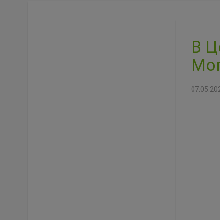
В Ц
Мог
07.05.20