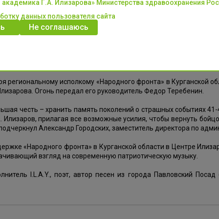
 академика Г.А. Илизарова» Министерства здравоохранения Ро
аботку данных пользователя сайта
ы Неизвестного Солдата в Москве стартовала акция «Огонь памя
более 25 тысяч километров. Огонь будет передаваться из рук в р
ь
Не соглашаюсь
теры «РЖД».
 Могилы Неизвестного Солдата зажжется в 29 городах, где пол
работы. Зажжется он и в селе Целинное в Зауралье.
я региональному исполкому «Народного фронта» в Курганской обл
лизарова. Огонь передал его руководитель Федор Теребенин.
льшая честь – хранить память поколений о страшных событиях 41-4
А. Илизаров, прилагая все возможные усилия, чтобы вернуть бой
 подчеркнул Александр Городских, заместитель директора по адм
ержке «Народного фронта» в Курганской области в Центре Илизаров
ачивающий взгляд на современную патриотическую музыку.
лнитель I.L.A.Y., поэт, автор песен из города Павловский Поса