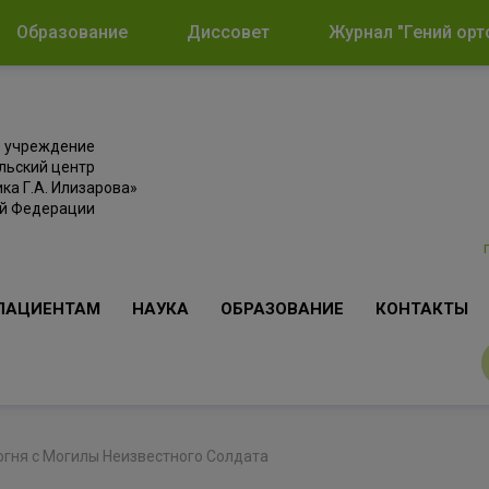
Образование
Диссовет
Журнал "Гений орт
е учреждение
льский центр
ка Г.А. Илизарова»
ой Федерации
ПАЦИЕНТАМ
НАУКА
ОБРАЗОВАНИЕ
КОНТАКТЫ
огня с Могилы Неизвестного Солдата