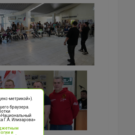
декс-метрикой»).
шего браузера.
ботки
 «Национальный
 Г.А. Илизарова»
юджетным
огии и