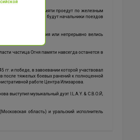
ссийской
ти». Частицы огня памяти проедут по железным
уки, сопровождать его будут начальники поездов
ыхали великие сражения или непрерывно велись
асти частица Огня памяти навсегда останется в
5 гг. и победе, в завоевании которой участвовал
цов после тяжелых боевых ранений к полноценной
инистративной работе Центра Илизарова.
а выступил музыкальный дуэт I.L.A.Y. & С.В.О.Й,
д (Московская область) и уральский исполнитель