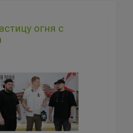
астицу огня с
а