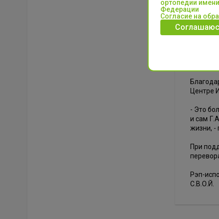
ортопедии имени
Федерации
Согласие на обр
У Могил
дорогам 
Соглашаюс
и волон
Огонь с
тыловые 
Благодар
Центре И
- Это бо
и сам Г.
жизни, -
При подд
перевор
Рэп-испо
С.В.О.Й.